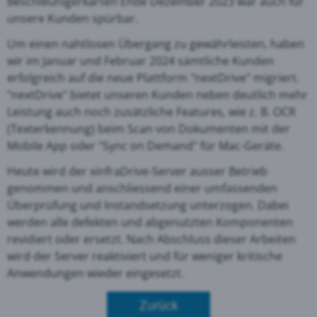
Beschleunigerkarten Ende Dezember 2023 war auch für
unsere Kunden spürbar.
Um einen nahtlosen Übergang zu gewährleisten, haben
wir im Januar und Februar 2024 sämtliche Kunden
erfolgreich auf die neue Plattform "nextDrive" migriert.
"nextDrive" bietet unseren Kunden neben deutlich mehr
Leistung auch noch zusätzliche Features, wie z. B. OCR
(Texterkennung) beim Scan von Dokumenten mit der
Mobile App oder "Sync on Demand" für Mac-Geräte.
Heute wird der xinfraDrive-Server ausser Betrieb
genommen und anschliessend einer umfassenden
Überprüfung und Instandsetzung unterzogen. Dabei
werden alle defekten und abgenutzten Komponenten
revidiert oder ersetzt. Nach Abschluss dieser Arbeiten
wird der Server reaktiviert und für weniger kritische
Anwendungen wieder eingesetzt.
Zurück