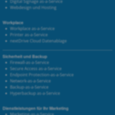
Digital Signage as-a-Service
Webdesign und Hosting
Workplace
Workplace as-a-Service
Printer as-a-Service
next
Drive Cloud Datenablage
Sicherheit und Backup
Firewall-as-a-Service
Secure Access as-a-Service
Endpoint Protection-as-a-Service
Network-as-a-Service
Backup-as-a-Service
Hyperbackup as-a-Service
Dienstleistungen für Ihr Marketing
Marketing-as-a-Service