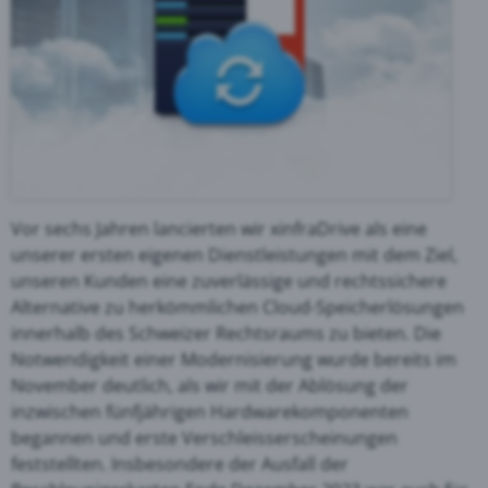
Vor sechs Jahren lancierten wir xinfraDrive als eine
unserer ersten eigenen Dienstleistungen mit dem Ziel,
unseren Kunden eine zuverlässige und rechtssichere
Alternative zu herkömmlichen Cloud-Speicherlösungen
innerhalb des Schweizer Rechtsraums zu bieten. Die
Notwendigkeit einer Modernisierung wurde bereits im
November deutlich, als wir mit der Ablösung der
inzwischen fünfjährigen Hardwarekomponenten
begannen und erste Verschleisserscheinungen
feststellten. Insbesondere der Ausfall der