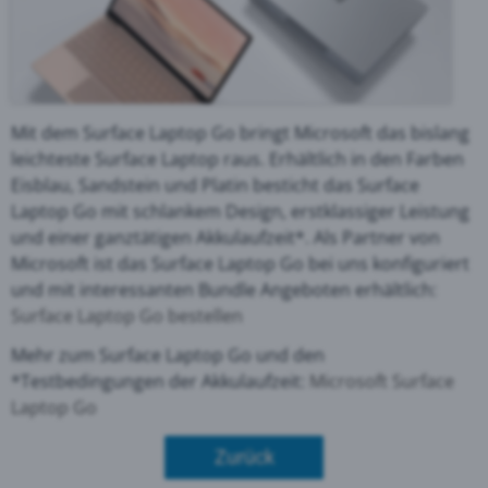
Mit dem Surface Laptop Go bringt Microsoft das bislang
leichteste Surface Laptop raus. Erhältlich in den Farben
Eisblau, Sandstein und Platin besticht das Surface
Laptop Go mit schlankem Design, erstklassiger Leistung
und einer ganztätigen Akkulaufzeit*. Als Partner von
Microsoft ist das Surface Laptop Go bei uns konfiguriert
und mit interessanten Bundle Angeboten erhältlich:
Surface Laptop Go bestellen
Mehr zum Surface Laptop Go und den
*Testbedingungen der Akkulaufzeit:
Microsoft Surface
Laptop Go
Zurück