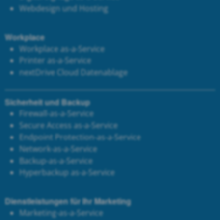
Webdesign und Hosting
Workplace
Workplace as-a-Service
Printer as-a-Service
next
Drive Cloud Datenablage
Sicherheit und Backup
Firewall-as-a-Service
Secure Access as-a-Service
Endpoint Protection-as-a-Service
Network-as-a-Service
Backup-as-a-Service
Hyperbackup as-a-Service
Dienstleistungen für Ihr Marketing
Marketing-as-a-Service