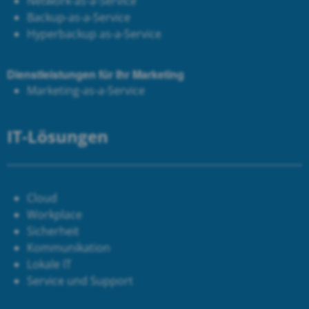
Network-as-a-Service
Backup-as-a-Service
Hyperbackup as-a-Service
Dienstleistungen für Ihr Marketing
Marketing-as-a-Service
IT-Lösungen
Cloud
Workplace
Sicherheit
Kommunikation
Lokale IT
Service und Support