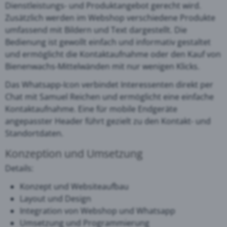
Dienstleistungs- und Produktangebot gerecht wird.
Zusätzlich werden im Webshop verschiedene Produkte
umfassend mit Bildern und Text dargestellt. Die
Bedienung ist gewollt einfach und informativ gestaltet
und ermöglicht die Kontaktaufnahme oder den Kauf von
Bienenwachs-Mittelwänden mit nur wenigen Klicks.
Das Whatsapp-Icon verbindet Interessenten direkt per
Chat mit Samuel Reichen und ermöglicht eine einfache
Kontaktaufnahme. Eine für mobile Endgeräte
angepasster Header führt gezielt zu den Kontakt- und
Standortdaten.
Konzeption und Umsetzung
Details:
Konzept und Websiteaufbau
Layout und Design
Integration von Webshop und Whatsapp
Umsetzung und Programmierung