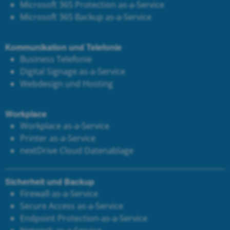
Microsoft 365 Protection as-a-Service
Microsoft 365 Backup as-a-Service
Kommunikation und Telefonie
Business Telefonie
Digital Signage as-a-Service
Webdesign und Hosting
Workplace
Workplace as-a-Service
Printer as-a-Service
next
Drive Cloud Datenablage
Sicherheit und Backup
Firewall-as-a-Service
Secure Access as-a-Service
Endpoint Protection-as-a-Service