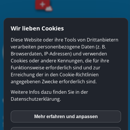
Wir lieben Cookies
Diese Website oder ihre Tools von Drittanbietern
verarbeiten personenbezogene Daten (z. B.
Browserdaten, IP-Adressen) und verwenden
Cookies oder andere Kennungen, die für ihre
Funktionsweise erforderlich sind und zur
Erreichung der in den Cookie-Richtlinien
angegebenen Zwecke erforderlich sind.
Weitere Infos dazu finden Sie in der
Datenschutzerklärung.
xinfra gmbh
- Badstrasse 50 - CH-5200 Brugg - Tel:
056
Mehr erfahren und anpassen
inCMS
544 22 22
-
Kontakt
-
Impressum
-
Datenschutzerklärung