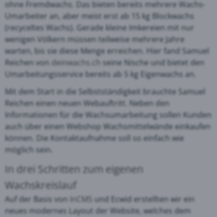
ohne Fremdwachs. Das bieten bereits mehrere Wachs-
Umarbeiter an, aber meist erst ab 15 kg Blockwachs
(recyceltes Wachs). Gerade kleine Imkereien mit nur
wenigen Völkern müssen teilweise mehrere Jahre
warten, bis sie diese Menge erreichen. Hier fand Samuel
Reichen von
deinwachs.ch
seine Nische und bietet den
Umarbeitungsservice bereits ab 5 kg Eigenwachs an.
Mit dem Start in die Selbstständigkeit brauchte Samuel
Reichen einen neuen Webauftritt. Neben den
Informationen für die Wachsumarbeitung sollen Kunden
auch über einen Webshop Wachsmittelwände einkaufen
können. Die Kontaktaufnahme soll so einfach wie
möglich sein.
In drei Schritten zum eigenen
Wachskreislauf
Auf der Basis von
InCMS
und Ecwid erstellten wir ein
neues modernes Layout der Website, welches dem