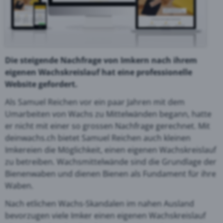
Die steigende Nachfrage von Imkern nach ihrem
eigenen Wachskreislauf hat eine professionelle
Website gefordert.
Als Samuel Reichen vor ein paar Jahren mit dem
Umarbeiten von Wachs zu Mittelwänden begann, hatte
er nicht mit einer so grossen Nachfrage gerechnet. Mit
deinwachs.ch bietet Samuel Reichen auch kleinen
Imkereien die Möglichkeit, einen eigenen Wachskreislauf
zu betreiben. Wachsmittelwände sind die Grundlage der
Bienenwaben und dienen Bienen als Fundament für ihre
Waben.
Nach etlichen Wachs-Skandalen im nahen Ausland
bevorzugen viele Imker einen eigenen Wachskreislauf