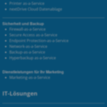
Printer as-a-Service
next
Drive Cloud Datenablage
Sicherheit und Backup
Firewall-as-a-Service
Secure Access as-a-Service
Endpoint Protection-as-a-Service
Network-as-a-Service
Backup-as-a-Service
Hyperbackup as-a-Service
Dienstleistungen für Ihr Marketing
Marketing-as-a-Service
IT-Lösungen