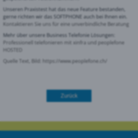
Unseren Praxistest hat das neue Feature bestanden,
gerne richten wir das SOFTPHONE auch bei Ihnen ein.
Kontaktieren Sie uns für eine unverbindliche Beratung
Mehr über unsere Business Telefonie Lösungen:
Professionell telefonieren mit xinfra und peoplefone
HOSTED
Quelle Text, Bild:
https://www.peoplefone.ch/
Zurück