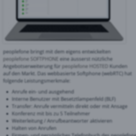
peoplefone bringt mit dem eigens entwickelten
peoplefone SOFTPHONE
eine äusserst nützliche
Angebotserweiterung für
peoplefone HOSTED
Kunden
auf den Markt. Das webbasierte Softphone (webRTC) hat
folgende Leistungsmerkmale:
Anrufe ein- und ausgehend
Interne Benutzer mit Besetztlampenfeld (BLF)
Transfer: Anrufe vermitteln direkt oder mit Ansage
Konferenz mit bis zu 5 Teilnehmer
Weiterleitung / Anrufbeantworter aktivieren
Halten von Anrufen
Firmen- und persönliches Telefonbuch des peoplefon