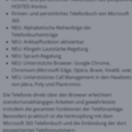
HOSTED Kontos
Firmen- und persönliches Telefonbuch von Microsoft
365
NEU: Alphabetische Reihenfolge der
Telefonbucheinträge
NEU: Anklopffunktion aktivierbar
NEU: Klingeln Lautstärke-Regelung
NEU: Sprach-Regelung
NEU: Unterstützte Browser: Google Chrome,
Chromium (Microsoft Edge, Opera, Brave, Vivaldi, usw.
NEU: Unterstütztes Call Management in den Headsets
von Jabra, Poly und Plantronics
Die Telefonie direkt über den Browser erleichtert
standortunabhängiges Arbeiten und gewährleistet
trotzdem die gesamten Funktionen der Telefonanlage.
Besonders praktisch ist die Verknüpfung mit dem
Microsoft 365 Telefonbuch und die Einbindung der dort
gespeicherten Telefonnummern.