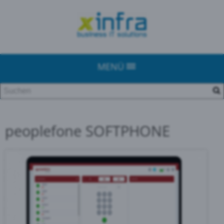
MENÜ
peoplefone SOFTPHONE