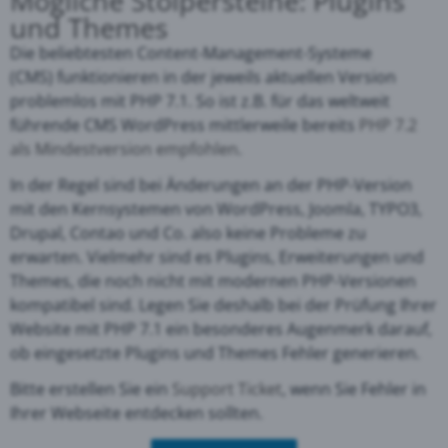
Mögliche Stolpersteine: Plugins
und Themes
Die
beliebtesten Content-Management-Systeme
(CMS)
funktionieren in der jeweils aktuellen Version
problemlos mit PHP 7.1. So ist z.B. für das weltweit
führende CMS WordPress mittlerweile bereits
PHP 7.2
als Mindestversion empfohlen
.
In der Regel sind bei Änderungen an der PHP-Version
mit den Kernsystemen von
WordPress, Joomla, TYPO3,
Drupal, Contao und Co.
also keine Probleme zu
erwarten. Vielmehr sind es Plugins, Erweiterungen und
Themes, die noch nicht mit modernen PHP-Versionen
kompatibel sind. Legen Sie deshalb bei der Prüfung Ihrer
Website mit PHP 7.1 ein besonderes Augenmerk darauf,
ob eingesetzte Plugins und Themes Fehler generieren.
Bitte erstellen Sie ein
Support Ticket
, wenn Sie Fehler in
Ihrer Webseite entdecken sollten.