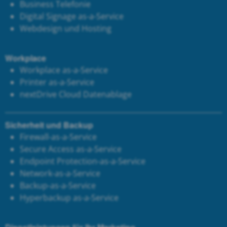
Business Telefonie
Digital Signage as-a-Service
Webdesign und Hosting
Workplace
Workplace as-a-Service
Printer as-a-Service
next
Drive Cloud Datenablage
Sicherheit und Backup
Firewall-as-a-Service
Secure Access as-a-Service
Endpoint Protection-as-a-Service
Network-as-a-Service
Backup-as-a-Service
Hyperbackup as-a-Service