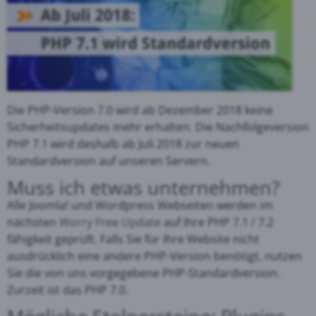
Die PHP-Version 7.0 wird ab Dezember 2018 keine
Sicherheitsupdates mehr erhalten. Die Nachfolgeversion
PHP 7.1 wird deshalb ab Juli 2018 zur neuen
Standardversion auf unseren Servern.
Muss ich etwas unternehmen?
Alle Joomla! und Wordpress Webseiten werden im
nächsten
Worry Free Update
auf Ihre PHP 7.1 / 7.2
fähigkeit geprüft. Falls Sie für Ihre Website nicht
ausdrücklich eine andere PHP-Version benötigt, nutzen
Sie die von uns vorgegebene PHP-Standardversion.
Zurzeit ist das PHP 7.0.