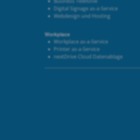
Business Telefonie
Digital Signage as-a-Service
Webdesign und Hosting
Workplace
Workplace as-a-Service
Printer as-a-Service
next
Drive Cloud Datenablage