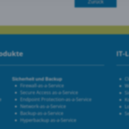
Zurück
le Maps
 Monitoring
rodukte
IT-
Sicherheit und Backup
C
Firewall-as-a-Service
W
Secure Access as-a-Service
Si
e
Endpoint Protection-as-a-Service
K
Network-as-a-Service
Lo
Backup-as-a-Service
S
Hyperbackup as-a-Service