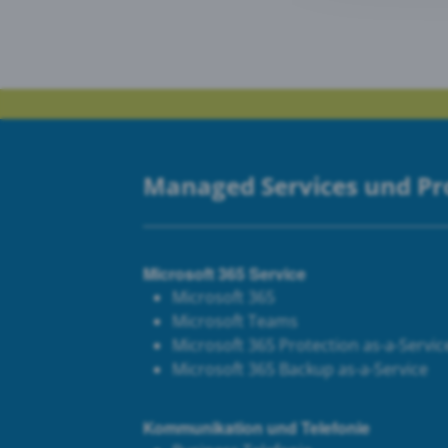
Goog
PRTG
Managed Services und P
Microsoft 365 Service
Microsoft 365
Microsoft Teams
Microsoft 365 Protection as-a-Servic
Microsoft 365 Backup as-a-Service
Kommunikation und Telefonie