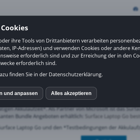
 Cookies
oder ihre Tools von Drittanbietern verarbeiten personenb
daten, IP-Adressen) und verwenden Cookies oder andere Ke
vices
Erfolge
News
Kiosk
Über uns
onsweise erforderlich sind und zur Erreichung der in den Co
ecke erforderlich sind.
azu finden Sie in der Datenschutzerklärung.
e Laptop Go
face Laptop Go bringt Microsoft das bislang leichteste Surf
en und anpassen
Alles akzeptieren
S
ndstein und Platin besticht das Surface Laptop Go mit schla
ätigen Akkulaufzeit*. Als Partner von Microsoft ist das Surf
santen Bundle Angeboten erhältlich:
Surface Laptop Go bes
mo (Piwik)
urface Laptop Go und den *Testbedingungen der Akkulaufz
ube