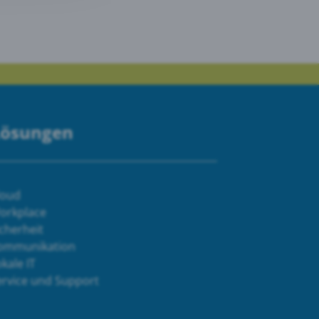
Lösungen
loud
orkplace
cherheit
ommunikation
kale IT
ervice und Support