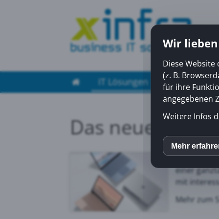
Wir lieben
Diese Website 
(z. B. Browser
IT Lösungen
Managed Ser
für ihre Funkti
angegebenen Zw
Weitere Infos d
Das neue Surfac
Mit dem Sur
Mehr erfahr
inCM
Eisblau, Sa
einer ganzt
mit interes
Mato
Mehr zum S
Yout