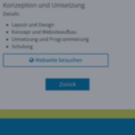
Konzeption und Umsetzung
Details:
Layout und Design
Konzept und Websiteaufbau
Umsetzung und Programmierung
Schulung
Webseite besuchen
Zurück