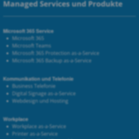
Managed Services und Produkte
Microsoft 365 Service
Microsoft 365
Microsoft Teams
Microsoft 365 Protection as-a-Service
Microsoft 365 Backup as-a-Service
Kommunikation und Telefonie
Business Telefonie
Digital Signage as-a-Service
Webdesign und Hosting
Workplace
Workplace as-a-Service
Printer as-a-Service