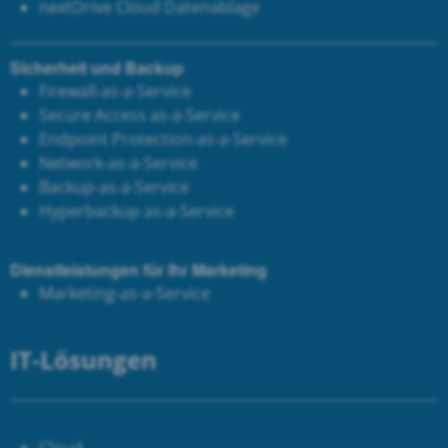
next
Drive Cloud Datenablage
Sicherheit und Backup
Firewall-as-a-Service
Secure Access as-a-Service
Endpoint Protection-as-a-Service
Network-as-a-Service
Backup-as-a-Service
Hyperbackup as-a-Service
Dienstleistungen für Ihr Marketing
Marketing-as-a-Service
IT-Lösungen