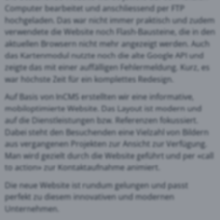
Computer bearbeitet und anschliessend per FTP
hochgeladen. Das war nicht immer praktisch und zudem
verwendete die Website noch Flash-Bausteine, die in den
aktuellen Browsern nicht mehr angezeigt werden. Auch
das Kartenmodul nutzte noch die alte Google API und
zeigte das mit einer auffälligen Fehlermeldung. Kurz, es
war höchste Zeit für ein komplettes Redesign.
Auf Basis von InCMS erstellten wir eine informative,
mobiloptimierte Website. Das Layout ist modern und
auf die Dienstleistungen bzw. Referenzen fokussiert.
Dabei steht den Besuchenden eine Vielzahl von Bildern
aus vergangenen Projekten zur Ansicht zur Verfügung.
Man wird gezielt durch die Website geführt und per «call
to action» zur Kontaktaufnahme animiert.
Die neue Website ist rundum gelungen und passt
perfekt zu diesem innovativen und modernen
Unternehmen.