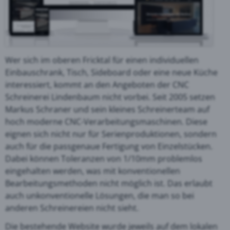
Wer sich im oberen Fricktal für einen individuellen
Einbauschrank, Tisch, Sideboard oder eine neue Küche
interessiert, kommt an den Angeboten der CNC
Schreinerei Lindenbaum nicht vorbei. Seit 2005 setzen
Markus Schraner und sein kleines Schreinerteam auf
hoch moderne CNC-Verarbeitungsmaschinen. Diese
eignen sich nicht nur für Serienproduktionen, sondern
auch für die passgenaue Fertigung von Einzelstücken.
Dabei können Toleranzen von 1/10mm problemlos
eingehalten werden, was mit konventionellen
Bearbeitungsmethoden nicht möglich ist. Das erlaubt
auch unkonventionelle Lösungen, die man so bei
anderen Schreinereien nicht sieht.
Die bestehende Website wurde jeweils auf dem lokalen