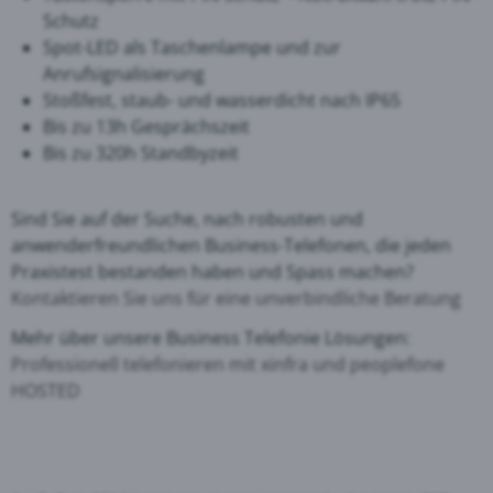
Schutz
Spot-LED als Taschenlampe und zur
Anrufsignalisierung
Stoßfest, staub- und wasserdicht nach IP65
Bis zu 13h Gesprächszeit
Bis zu 320h Standbyzeit
Sind Sie auf der Suche, nach robusten und
anwenderfreundlichen Business-Telefonen, die jeden
Praxistest bestanden haben und Spass machen?
Kontaktieren Sie uns für eine unverbindliche Beratung
Mehr über unsere Business Telefonie Lösungen:
Professionell telefonieren mit xinfra und peoplefone
HOSTED