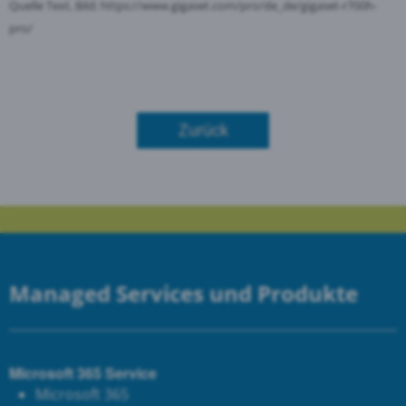
Quelle Text, Bild:
https://www.gigaset.com/pro/de_de/gigaset-r700h-
pro/
Zurück
Managed Services und Produkte
Microsoft 365 Service
Microsoft 365