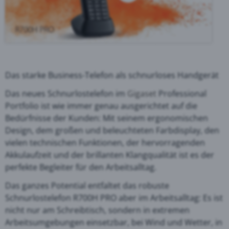
Das starke Business-Telefon als schnurloses Handgerät
Das neues Schnurlostelefon im
Gigaset
Professional
Portfolio ist wie immer genau ausgerichtet auf die
Bedürfnisse der Kunden: Mit seinem ergonomischen
Design, dem großen und beleuchteten Farbdisplay, den
vielen technischen Funktionen, der hervorragenden
Akkulaufzeit und der brillanten Klangqualität ist es der
perfekte Begleiter für den Arbeitsalltag.
Das ganzes Potential entfaltet das robuste
Schnurlostelefon R700H PRO aber im Arbeitsalltag: Es ist
nicht nur am Schreibtisch, sondern in extremen
Arbeitsumgebungen einsetzbar, bei Wind und Wetter, in