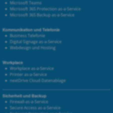
Microsoft Teams
Microsoft 365 Protection as-a-Service
Microsoft 365 Backup as-a-Service
Kommunikation und Telefonie
Business Telefonie
Digital Signage as-a-Service
Webdesign und Hosting
Workplace
Workplace as-a-Service
Printer as-a-Service
next
Drive Cloud Datenablage
Sicherheit und Backup
Firewall-as-a-Service
Secure Access as-a-Service