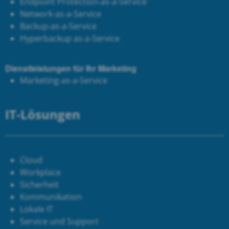
Endpoint Protection-as-a-Service
Network-as-a-Service
Backup-as-a-Service
Hyperbackup as-a-Service
Dienstleistungen für Ihr Marketing
Marketing-as-a-Service
IT-Lösungen
Cloud
Workplace
Sicherheit
Kommunikation
Lokale IT
Service und Support