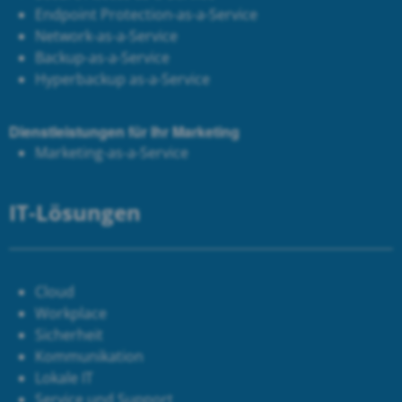
Endpoint Protection-as-a-Service
Network-as-a-Service
Backup-as-a-Service
Hyperbackup as-a-Service
Dienstleistungen für Ihr Marketing
Marketing-as-a-Service
IT-Lösungen
Cloud
Workplace
Sicherheit
Kommunikation
Lokale IT
Service und Support