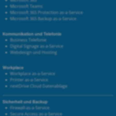
Microsoft Teams
Microsoft 365 Protection as-a-Service
Microsoft 365 Backup as-a-Service
Kommunikation und Telefonie
Business Telefonie
Digital Signage as-a-Service
Webdesign und Hosting
Workplace
Workplace as-a-Service
Printer as-a-Service
next
Drive Cloud Datenablage
Sicherheit und Backup
Firewall-as-a-Service
Secure Access as-a-Service