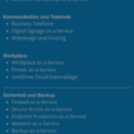
Kommunikation und Telefonie
Business Telefonie
Digital Signage as-a-Service
Webdesign und Hosting
Workplace
Workplace as-a-Service
Printer as-a-Service
next
Drive Cloud Datenablage
Sicherheit und Backup
Firewall-as-a-Service
Secure Access as-a-Service
Endpoint Protection-as-a-Service
Network-as-a-Service
Backup-as-a-Service