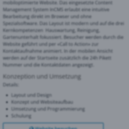
mobiloptimierte Website. Das eingesetzte Content
Management System InCMS erlaubt eine intuitive
Bearbeitung direkt im Browser und ohne
Spezialsoftware. Das Layout ist modern und auf die drei
Kernkompetenzen Hauswartung, Reinigung,
Gartenunterhalt fokussiert. Besucher werden durch die
Website geführt und per «Call to Action» zur
Kontaktaufnahme animiert. In der mobilen Ansicht
werden auf der Startseite zusätzlich die 24h Pikett
Nummer und die Kontaktdaten angezeigt.
Konzeption und Umsetzung
Details:
Layout und Design
Konzept und Websiteaufbau
Umsetzung und Programmierung
Schulung