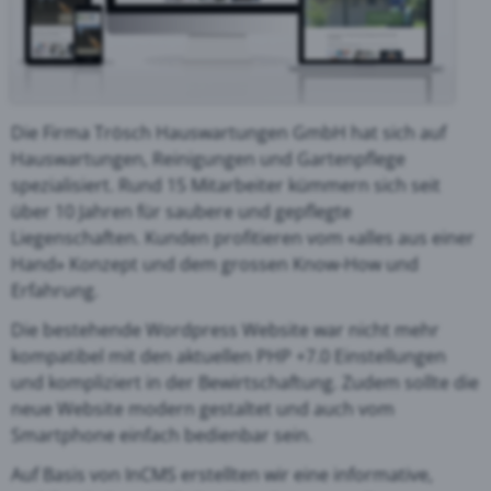
Die Firma Trösch Hauswartungen GmbH hat sich auf
Hauswartungen, Reinigungen und Gartenpflege
spezialisiert. Rund 15 Mitarbeiter kümmern sich seit
über 10 Jahren für saubere und gepflegte
Liegenschaften. Kunden profitieren vom «alles aus einer
Hand» Konzept und dem grossen Know-How und
Erfahrung.
Die bestehende Wordpress Website war nicht mehr
kompatibel mit den aktuellen PHP +7.0 Einstellungen
und kompliziert in der Bewirtschaftung. Zudem sollte die
neue Website modern gestaltet und auch vom
Smartphone einfach bedienbar sein.
Auf Basis von InCMS erstellten wir eine informative,