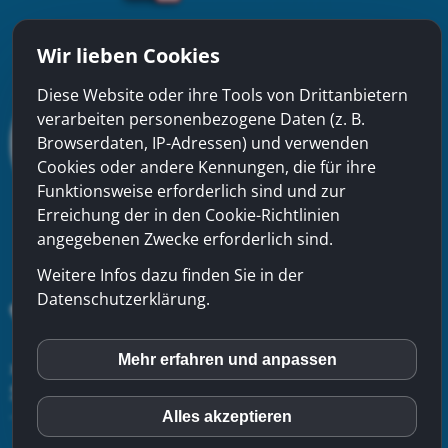
Wir lieben Cookies
Diese Website oder ihre Tools von Drittanbietern
verarbeiten personenbezogene Daten (z. B.
Browserdaten, IP-Adressen) und verwenden
Cookies oder andere Kennungen, die für ihre
Funktionsweise erforderlich sind und zur
Erreichung der in den Cookie-Richtlinien
angegebenen Zwecke erforderlich sind.
Weitere Infos dazu finden Sie in der
Datenschutzerklärung.
Mehr erfahren und anpassen
inCMS
xinfra gmbh
- Badstrasse 50 - CH-5200 Brugg - Tel:
056
544 22 22
-
Kontakt
-
Impressum
-
Datenschutzerklärung
-
Sitemap
Alles akzeptieren
Matomo (Piwik)