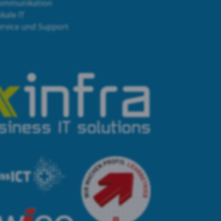
ommunikation
kale IT
ervice und Support