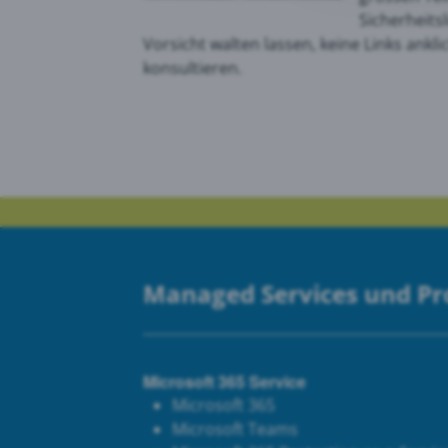
Sicherheits
Vorsicht walten lassen, keine Links ankli
Goog
konsultieren.
PRTG
Managed Services und P
Microsoft 365 Service
Microsoft 365
Microsoft Teams