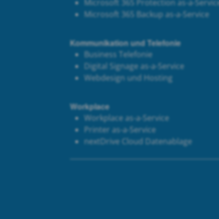
Microsoft 365 Protection as-a-Servic
Microsoft 365 Backup as-a-Service
Kommunikation und Telefonie
Business Telefonie
Digital Signage as-a-Service
Webdesign und Hosting
Workplace
Workplace as-a-Service
Printer as-a-Service
next
Drive Cloud Datenablage