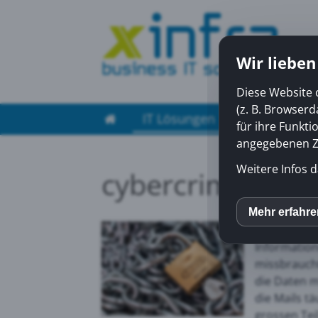
Wir lieben
Diese Website 
(z. B. Browser
IT Lösungen
Managed Ser
für ihre Funkti
angegebenen Zw
Weitere Infos d
cybercrimepolic
Die Meldung
Mehr erfahr
inCM
Kantonspoli
Information
missbraucht
Mato
die Daten 
die Mails t
Yout
grossen Tei