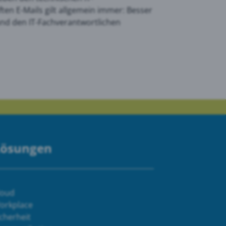
ten E-Mails gilt allgemein immer: Besser
nd den IT-Fachverantwortlichen
Lösungen
loud
orkplace
cherheit