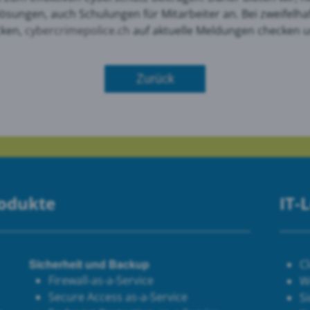
lösungen, auch Schulungen für Mitarbeiter an. Bei zweifelhaf
cken,
cyber
crimepolice.ch
auf aktuelle Meldungen checken u
le Maps
Zurück
 Monitoring
rodukte
IT-
Sicherheit und Backup
C
Firewall-as-a-Service
W
Secure Access as-a-Service
Si