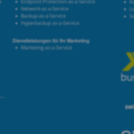
e
Endpoint Protection-as-a-Service
K
Network-as-a-Service
Lo
Backup-as-a-Service
S
Hyperbackup as-a-Service
Dienstleistungen für Ihr Marketing
Marketing-as-a-Service