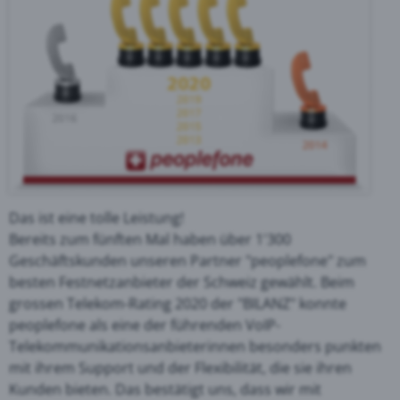
Das ist eine tolle Leistung!
Bereits zum fünften Mal haben über 1'300
Geschäftskunden unseren Partner "peoplefone" zum
besten Festnetzanbieter der Schweiz gewählt. Beim
grossen Telekom-Rating 2020 der "BILANZ" konnte
peoplefone als eine der führenden VoIP-
Telekommunikationsanbieterinnen besonders punkten
mit ihrem Support und der Flexibilität, die sie ihren
Kunden bieten. Das bestätigt uns, dass wir mit