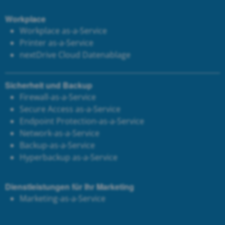
Workplace
Workplace as-a-Service
Printer as-a-Service
next
Drive Cloud Datenablage
Sicherheit und Backup
Firewall-as-a-Service
Secure Access as-a-Service
Endpoint Protection-as-a-Service
Network-as-a-Service
Backup-as-a-Service
Hyperbackup as-a-Service
Dienstleistungen für Ihr Marketing
Marketing-as-a-Service