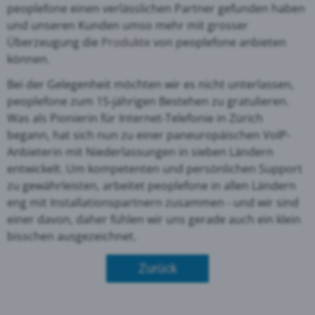
peoplefone einen verlässlichen Partner gefunden haben
und unseren Kunden umso mehr mit grosser
Überzeugung die
Produkte
von peoplefone anbieten
können.
Bei der Gelegenheit möchten wir es nicht unterlassen,
peoplefone zum 15-jährigen Bestehen zu gratulieren.
Was als Pionierin für Internet-Telefonie in Zürich
begann, hat sich nun zu einer paneuropäischen VoIP-
Anbieterin mit Niederlassungen in sieben Ländern
entwickelt. Um kompetenten und persönlichen Support
zu gewährleisten, arbeitet peoplefone in allen Ländern
eng mit Installationspartnern zusammen - und wir sind
einer davon, daher fühlen wir uns gerade auch ein klein
bisschen ausgezeichnet.
Zurück