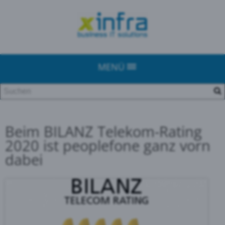
MENÜ
Beim BILANZ Telekom-Rating
2020 ist peoplefone ganz vorn
dabei