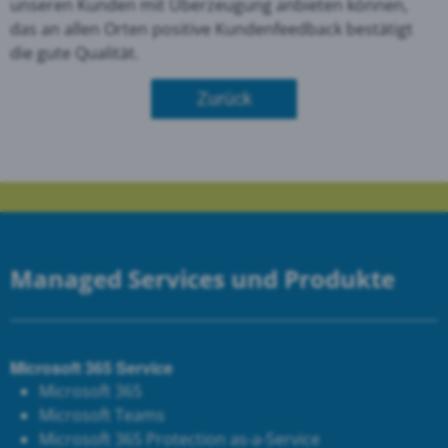
unseren Kunden mit Überzeugung anbieten können,
das an allen Orten positive Kundenfeedback bestätigt
die gute Qualität.
Zurück
Managed Services und Produkte
Microsoft 365 Service
Microsoft 365
Microsoft Teams
Microsoft 365 Protection as-a-Service