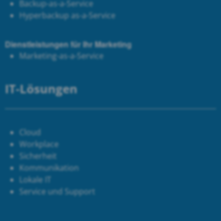
Backup-as-a-Service
Hyperbackup as-a-Service
Dienstleistungen für Ihr Marketing
Marketing-as-a-Service
IT-Lösungen
Cloud
Workplace
Sicherheit
Kommunikation
Lokale IT
Service und Support