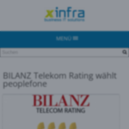
MENÜ
BILANZ Telekom Rating wählt
peoplefone