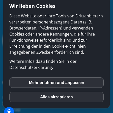
Wir lieben Cookies
Diese Website oder ihre Tools von Drittanbietern
verarbeiten personenbezogene Daten (z. B.
Browserdaten, IP-Adressen) und verwenden
Cookies oder andere Kennungen, die für ihre
Funktionsweise erforderlich sind und zur
Erreichung der in den Cookie-Richtlinien
angegebenen Zwecke erforderlich sind.
Weitere Infos dazu finden Sie in der
Datenschutzerklärung.
Mehr erfahren und anpassen
inCMS
xinfra gmbh
- Badstrasse 50 - CH-5200 Brugg - Tel:
056
Alles akzeptieren
Matomo (Piwik)
544 22 22
-
Kontakt
-
Impressum
-
Datenschutzerklärung
-
Sitemap