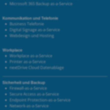
Microsoft 365 Backup as-a-Service
Kommunikation und Telefonie
Business Telefonie
Digital Signage as-a-Service
Webdesign und Hosting
Workplace
Workplace as-a-Service
Printer as-a-Service
next
Drive Cloud Datenablage
Sicherheit und Backup
Firewall-as-a-Service
Secure Access as-a-Service
Endpoint Protection-as-a-Service
Network-as-a-Service