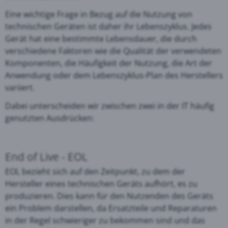
Eine wichtige Frage in Bezug auf die Nutzung von
technischen Geräten ist daher ihr Lebenszyklus. Jedes
Gerät hat eine bestimmte Lebensdauer, die durch
verschiedene Faktoren wie die Qualität der verwendeten
Komponenten, die Häufigkeit der Nutzung, die Art der
Anwendung oder dem Lebenszyklus-Plan des Herstellers
variiert.
Dabei unterscheiden wir zwischen zwei in der IT häufig
genutzten Ausdrücken:
End of Live - EOL
EOL bezieht sich auf den Zeitpunkt, zu dem der
Hersteller eines technischen Geräts aufhört, es zu
produzieren. Dies kann für den Nutzenden des Geräts
ein Problem darstellen, da Ersatzteile und Reparaturen
in der Regel schwieriger zu bekommen sind und das