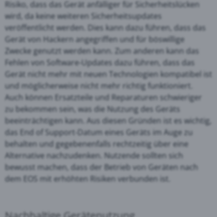
Risiko, dass das Gerät anfälliger für Sicherheitslücken
wird, da keine weiteren Sicherheitsupdates
veröffentlicht werden. Dies kann dazu führen, dass das
Gerät von Hackern angegriffen und für böswillige
Zwecke genutzt werden kann. Zum anderen kann das
Fehlen von Software-Updates dazu führen, dass das
Gerät nicht mehr mit neuen Technologien kompatibel ist
und möglicherweise nicht mehr richtig funktioniert.
Auch können Ersatzteile und Reparaturen schwieriger
zu bekommen sein, was die Nutzung des Geräts
beeinträchtigen kann. Aus diesen Gründen ist es wichtig,
das End of Support-Datum eines Geräts im Auge zu
behalten und gegebenenfalls rechtzeitig über eine
Alternative nachzudenken. Nutzende sollten sich
bewusst machen, dass der Betrieb von Geräten nach
dem EOS mit erhöhten Risiken verbunden ist.
Nachhaltige Gerätenutzung