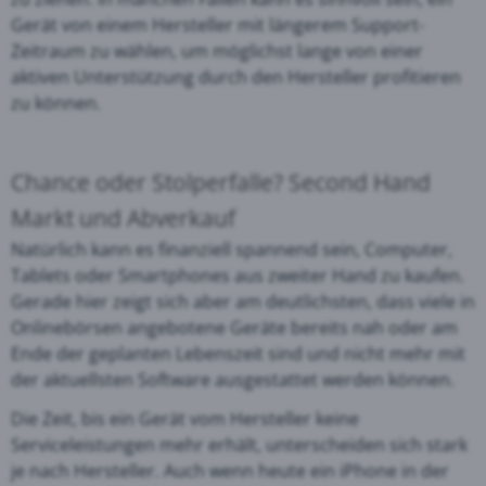
Gerät von einem Hersteller mit längerem Support-
Zeitraum zu wählen, um möglichst lange von einer
aktiven Unterstützung durch den Hersteller profitieren
zu können.
Chance oder Stolperfalle? Second Hand
Markt und Abverkauf
Natürlich kann es finanziell spannend sein, Computer,
Tablets oder Smartphones aus zweiter Hand zu kaufen.
Gerade hier zeigt sich aber am deutlichsten, dass viele in
Onlinebörsen angebotene Geräte bereits nah oder am
Ende der geplanten Lebenszeit sind und nicht mehr mit
der aktuellsten Software ausgestattet werden können.
Die Zeit, bis ein Gerät vom Hersteller keine
Serviceleistungen mehr erhält, unterscheiden sich stark
je nach Hersteller. Auch wenn heute ein iPhone in der