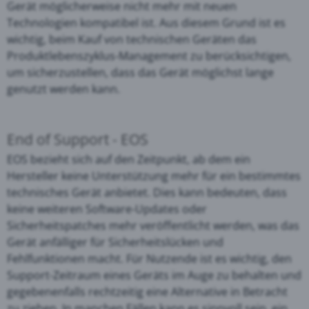
Gerät möglicherweise nicht mehr mit neuen
Technologien kompatibel ist. Aus diesem Grund ist es
wichtig, beim Kauf von technischen Geräten das
Produktlebenszyklus-Management zu berücksichtigen,
um sicherzustellen, dass das Gerät möglichst lange
genutzt werden kann.
End of Support - EOS
EOS bezieht sich auf den Zeitpunkt, ab dem ein
Hersteller keine Unterstützung mehr für ein bestimmtes
technisches Gerät anbietet. Dies kann bedeuten, dass
keine weiteren Software-Updates oder
Sicherheitspatches mehr veröffentlicht werden, was das
Gerät anfälliger für Sicherheitslücken und
Fehlfunktionen macht. Für Nutzende ist es wichtig, den
Support-Zeitraum eines Geräts im Auge zu behalten und
gegebenenfalls rechtzeitig eine Alternative in Betracht
zu ziehen. In manchen Fällen kann es sinnvoll sein, ein