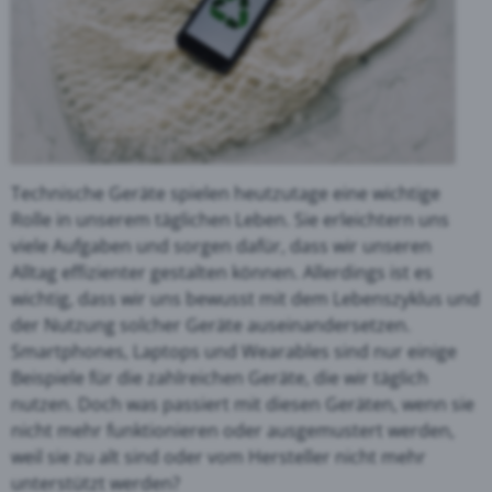
Technische Geräte spielen heutzutage eine wichtige
Rolle in unserem täglichen Leben. Sie erleichtern uns
viele Aufgaben und sorgen dafür, dass wir unseren
Alltag effizienter gestalten können. Allerdings ist es
wichtig, dass wir uns bewusst mit dem Lebenszyklus und
der Nutzung solcher Geräte auseinandersetzen.
Smartphones, Laptops und Wearables sind nur einige
Beispiele für die zahlreichen Geräte, die wir täglich
nutzen. Doch was passiert mit diesen Geräten, wenn sie
nicht mehr funktionieren oder ausgemustert werden,
weil sie zu alt sind oder vom Hersteller nicht mehr
unterstützt werden?