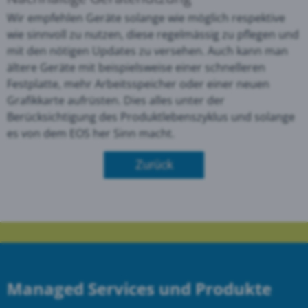
Wir empfehlen Geräte solange wie möglich respektive
wie sinnvoll zu nutzen, diese regelmässig zu pflegen und
mit den nötigen Updates zu versehen. Auch kann man
ältere Geräte mit beispielsweise einer schnelleren
Festplatte, mehr Arbeitsspeicher oder einer neuen
Grafikkarte aufrüsten. Dies alles unter der
Berücksichtigung des Produktlebenszyklus und solange
es von dem EOS her Sinn macht.
Zurück
Managed Services und Produkte