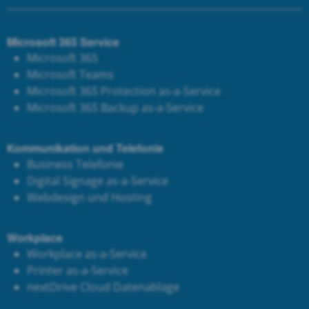
Microsoft 365 Service
Microsoft 365
Microsoft Teams
Microsoft 365 Protection as-a-Service
Microsoft 365 Backup as-a-Service
Kommunikation und Telefonie
Business Telefonie
Digital Signage as-a-Service
Webdesign und Hosting
Workplace
Workplace as-a-Service
Printer as-a-Service
next
Drive Cloud Datenablage