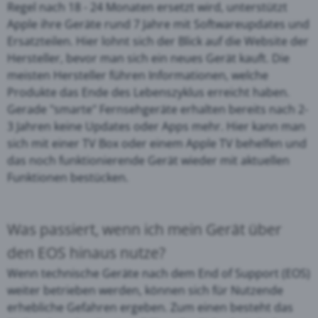
Regel nach 18 - 24 Monaten ersetzt wird, unterstützt
Apple ihre Geräte rund 7 Jahre mit Softwareupdates und
Ersatzteilen. Hier lohnt sich der Blick auf die Website der
Hersteller, bevor man sich ein neues Gerät kauft. Die
meisten Hersteller führen Informationen, welche
Produkte das Ende des Lebenszyklus erreicht haben.
Gerade "smarte" Fernsehgeräte erhalten bereits nach 2-
3 Jahren keine Updates oder Apps mehr. Hier kann man
sich mit einer TV Box oder einem Apple TV behelfen und
das noch funktionierende Gerät wieder mit aktuellen
Funktionen bestücken.
Was passiert, wenn ich mein Gerät über
den EOS hinaus nutze?
Wenn technische Geräte nach dem End of Support (EOS)
weiter betrieben werden, können sich für Nutzende
erhebliche Gefahren ergeben. Zum einen besteht das