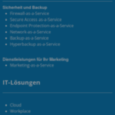
Sicherheit und Backup
Firewall-as-a-Service
Secure Access as-a-Service
Endpoint Protection-as-a-Service
Network-as-a-Service
Backup-as-a-Service
Hyperbackup as-a-Service
Dienstleistungen für Ihr Marketing
Marketing-as-a-Service
IT-Lösungen
Cloud
Workplace