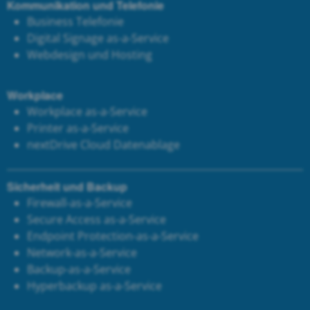
Kommunikation und Telefonie
Business Telefonie
Digital Signage as-a-Service
Webdesign und Hosting
Workplace
Workplace as-a-Service
Printer as-a-Service
next
Drive Cloud Datenablage
Sicherheit und Backup
Firewall-as-a-Service
Secure Access as-a-Service
Endpoint Protection-as-a-Service
Network-as-a-Service
Backup-as-a-Service
Hyperbackup as-a-Service