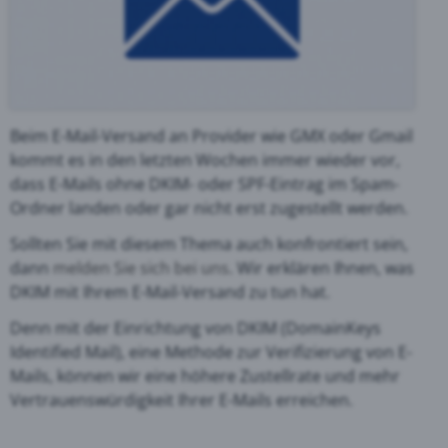
Beim E-Mail-Versand an Provider wie GMX oder Gmail
kommt es in den letzten Wochen immer wieder vor,
dass E-Mails ohne DKIM- oder SPF-Eintrag im Spam-
Ordner landen oder gar nicht erst zugestellt werden.
Sollten Sie mit diesem Thema auch konfrontiert sein,
dann
melden Sie sich bei uns
.
Wir erklären Ihnen, was
DKIM mit Ihrem E-Mail-Versand zu tun hat.
Denn mit der Einrichtung von DKIM (
DomainKeys
Identified Mail), eine Methode zur Verifizierung von E-
Mails, können wir eine höhere Zustellrate und mehr
Vertrauenswürdigkeit Ihrer E-Mails erreichen.