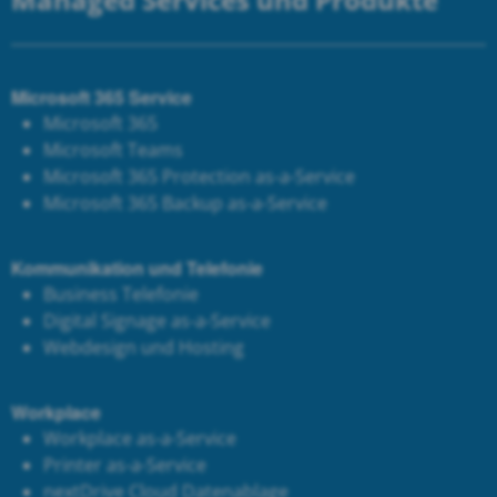
Microsoft 365 Service
Microsoft 365
Microsoft Teams
Microsoft 365 Protection as-a-Service
Microsoft 365 Backup as-a-Service
Kommunikation und Telefonie
Business Telefonie
Digital Signage as-a-Service
Webdesign und Hosting
Workplace
Workplace as-a-Service
Printer as-a-Service
next
Drive Cloud Datenablage