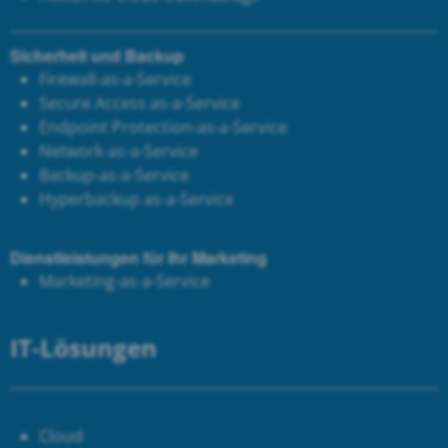
Sicherheit und Backup
Firewall-as-a-Service
Secure Access as-a-Service
Endpoint Protection-as-a-Service
Network-as-a-Service
Backup-as-a-Service
Hyperbackup as-a-Service
Dienstleistungen für Ihr Marketing
Marketing-as-a-Service
IT-Lösungen
Cloud