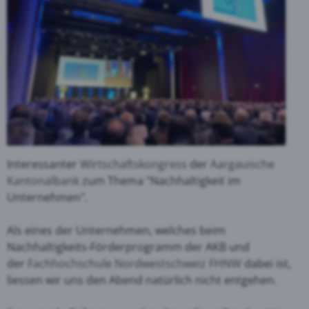
Interessanter
Wirtschaftskongress
der
Aargauische
Kantonalbank
zum Thema "Nachhaltigkeit im
Unternehmen".
Als eines der Unternehmen, welches beim
Nachhaltigkeits-Förderprogramm der AKB und
der
Fachhochschule Nordwestschweiz FHNW
dabei ist,
liessen wir uns den Abend natürlich nicht entgehen.