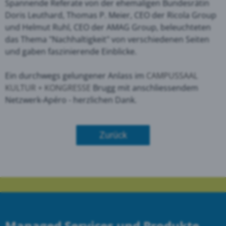
Spannende Referate von der ehemaligen Bundesrätin
Doris Leuthard,
Thomas P. Meier
, CEO der
Ricola
Group
und
Helmut Ruhl
, CEO der
AMAG Group
, beleuchteten
das Thema "Nachhaltigkeit" von verschiedenen Seiten
und gaben faszinierende Einblicke.
Ein durchwegs gelungener Anlass im
CAMPUSSAAL
KULTUR + KONGRESSE
Brugg mit anschliessendem
Netzwerk-Apéro - herzlichen Dank.
Zurück
Managed Services und Produkte