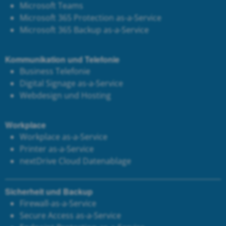
Microsoft Teams
Microsoft 365 Protection as-a-Service
Microsoft 365 Backup as-a-Service
Kommunikation und Telefonie
Business Telefonie
Digital Signage as-a-Service
Webdesign und Hosting
Workplace
Workplace as-a-Service
Printer as-a-Service
next
Drive Cloud Datenablage
Sicherheit und Backup
Firewall-as-a-Service
Secure Access as-a-Service