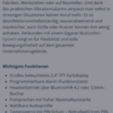
Fabriken, Werkstätten oder auf Baustellen. Und dank
des praktischen Vibrationsalarms verpasst man selbst in
stressigen Situationen keinen Anruf mehr. Es ist
desinfektionsmittelbeständig, wasserabweisend und
staubsicher, auch Stöße oder Kratzer können ihm wenig
anhaben. Verbunden mit einem Gigaset
Multizellen-
System
sorgt es für Flexibilität und volle
Bewegungsfreiheit auf dem gesamten
Unternehmensgelände.
Wichtigste Funktionen
Großes beleuchtetes 2,4“ TFT-Farbdisplay
Programmierbare Alarm-/Funktionstaste
Headsetbetrieb über Bluetooth® 4.2 oder 3,5mm-
Buchse
Freisprechen mit hoher Maximallautstärke
Wählbare Audioprofile
Tastensperre mit PIN-Schutz – Notrufwahl trotz PIN-