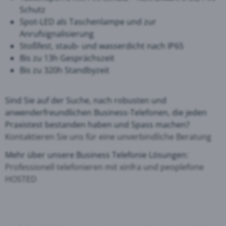
Schutz
Spot-LED als Taschenlampe und zur
Anrufsignalisierung
Stoßfest, staub- und wasserdicht nach IP65
Bis zu 13h Gesprächszeit
Bis zu 320h Standbyzeit
Sind Sie auf der Suche, nach robusten und
anwenderfreundlichen Business-Telefonen, die jeden
Praxistest bestanden haben und Spass machen?
Kontaktieren Sie uns für eine unverbindliche Beratung
Mehr über unsere Business Telefonie Lösungen:
Professionell telefonieren mit xinfra und peoplefone
HOSTED