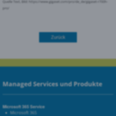
Quelle Text, Bild:
https://www.gigaset.com/pro/de_de/gigaset-r700h-
pro/
Zurück
Managed Services und Produkte
Microsoft 365 Service
Microsoft 365