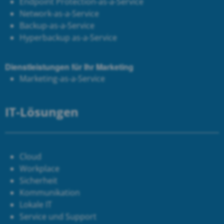
Endpoint Protection-as-a-Service
Network-as-a-Service
Backup-as-a-Service
Hyperbackup as-a-Service
Dienstleistungen für Ihr Marketing
Marketing-as-a-Service
IT-Lösungen
Cloud
Workplace
Sicherheit
Kommunikation
Lokale IT
Service und Support