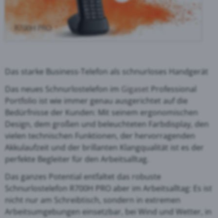
Das starke Business-Telefon als schnurloses Handgerät
Das neues Schnurlostelefon im
Gigaset
Professional
Portfolio ist wie immer genau ausgerichtet auf die
Bedürfnisse der Kunden: Mit seinem ergonomischen
Design, dem großen und beleuchteten Farbdisplay, den
vielen technischen Funktionen, der hervorragenden
Akkulaufzeit und der brillanten Klangqualität ist es der
perfekte Begleiter für den Arbeitsalltag.
Das ganzes Potential entfaltet das robuste
Schnurlostelefon R700H PRO aber im Arbeitsalltag: Es ist
nicht nur am Schreibtisch, sondern in extremen
Arbeitsumgebungen einsetzbar, bei Wind und Wetter, in