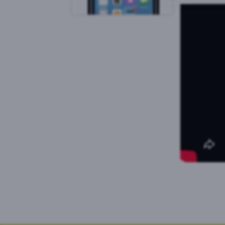
Goog
PRTG