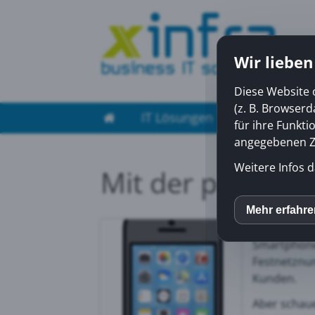
Wir lieben
Diese Website 
(z. B. Browser
IT Lösungen
Managed Ser
für ihre Funkti
angegebenen Zw
Weitere Infos d
Mit der peoplef
Alle Kunde
Mehr erfahr
inCM
herunterlad
Smartphone 
Festnetznu
Mato
Kunden.
Aber schaue
Yout