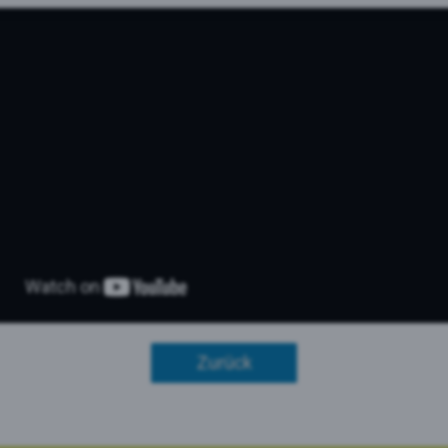
le Maps
 Monitoring
Zurück