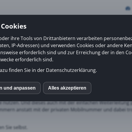
 Cookies
oder ihre Tools von Drittanbietern verarbeiten personenb
daten, IP-Adressen) und verwenden Cookies oder andere Ke
vices
Erfolge
News
Kiosk
Über uns
onsweise erforderlich sind und zur Erreichung der in den Co
ecke erforderlich sind.
azu finden Sie in der Datenschutzerklärung.
one APP einfach unterwe
n von
peoplefone HOSTED
können die peoplefone APP für i
en und anpassen
Alles akzeptieren
S
en und die Business Funktionen wie Kurzwahlen, Vermittl
nutzen. Und dieses auch mit der einfachen Weiterleitung
mmern anstatt mit der privaten Mobilnummer und dabei tr
mo (Piwik)
n Sie selbst.
ube