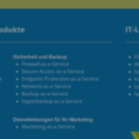
rodukte
IT-
Sicherheit und Backup
C
Firewall-as-a-Service
W
Secure Access as-a-Service
Si
e
Endpoint Protection-as-a-Service
K
Network-as-a-Service
Lo
Backup-as-a-Service
S
Hyperbackup as-a-Service
Dienstleistungen für Ihr Marketing
Marketing-as-a-Service