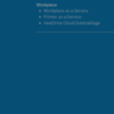
Workplace
Workplace as-a-Service
Printer as-a-Service
next
Drive Cloud Datenablage