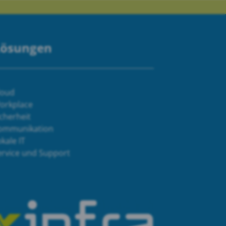
Lösungen
loud
orkplace
cherheit
ommunikation
kale IT
ervice und Support