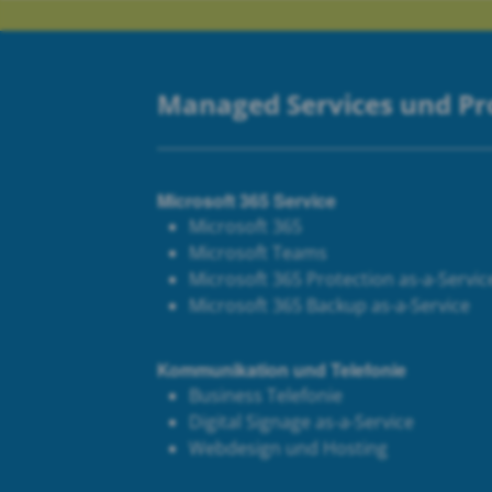
Managed Services und P
Microsoft 365 Service
Microsoft 365
Microsoft Teams
Microsoft 365 Protection as-a-Servic
Microsoft 365 Backup as-a-Service
Kommunikation und Telefonie
Business Telefonie
Digital Signage as-a-Service
Webdesign und Hosting