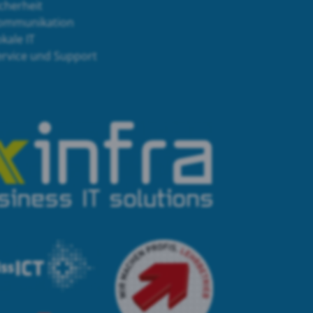
cherheit
ommunikation
kale IT
ervice und Support