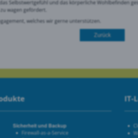
das Selbstwertgefühl und das körperliche Wohlbefinden ges
zu wagen gefördert.
le Maps
Engagement, welches wir gerne unterstützen.
Zurück
 Monitoring
rodukte
IT-
Sicherheit und Backup
C
Firewall-as-a-Service
W