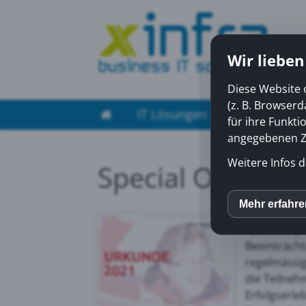
Wir lieben
Diese Website 
(z. B. Browser
IT Lösungen
Managed Ser
für ihre Funkti
angegebenen Zw
Weitere Infos d
Special Olympic
Wir freuen 
Mehr erfahr
inCM
Special Oly
Beeinträcht
Mato
regelmässig
die Teilneh
Erfolgserle
Yout