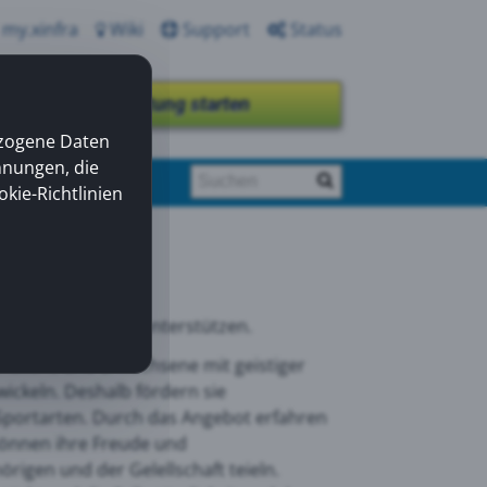
my.xinfra
Wiki
Support
Status
Fernwartung starten
ezogene Daten
nnungen, die
okie-Richtlinien
er als Donator zu unterstützen.
gendliche und Erwachsene mit geistiger
ickeln. Deshalb fördern sie
 Sportarten. Durch das Angebot erfahren
können ihre Freude und
rigen und der Gelellschaft teieln.