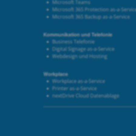
Microsoft Teams
Microsoft 365 Protection as-a-Servic
Microsoft 365 Backup as-a-Service
Kommunikation und Telefonie
Business Telefonie
Digital Signage as-a-Service
Webdesign und Hosting
Workplace
Workplace as-a-Service
Printer as-a-Service
next
Drive Cloud Datenablage