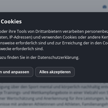
 Cookies
oder ihre Tools von Drittanbietern verarbeiten personenb
daten, IP-Adressen) und verwenden Cookies oder andere Ke
vices
Erfolge
News
Kiosk
Über uns
onsweise erforderlich sind und zur Erreichung der in den Co
ecke erforderlich sind.
azu finden Sie in der Datenschutzerklärung.
s
uns, die
Special Olympics Switzerland
auch dieses Jahr wied
en und anpassen
Alles akzeptieren
S
mpics Switzerland setzt sich dafür ein, dass sich Kinder, Ju
igung über den Sport mental und körperlich nachhaltig entw
mo (Piwik)
e Trainings- und Wettkampfangebote in einer Vielzahl von
mer Wertschätzung und Anerkennung für ihre Leistungen, 
bnisse mit anderen Athletinnen und Athleten, Familienangehö
ube