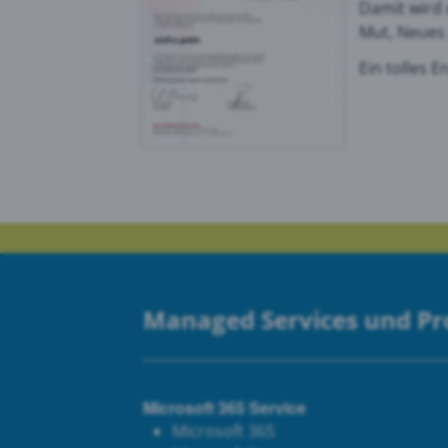
Damit wird 
Mut, Neues 
Goog
Ein tolles 
PRTG
Managed Services und P
Microsoft 365 Service
Microsoft 365