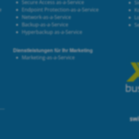
Secure Access as-a-Service
Si
e
Endpoint Protection-as-a-Service
K
Network-as-a-Service
Lo
Backup-as-a-Service
S
Hyperbackup as-a-Service
Dienstleistungen für Ihr Marketing
Marketing-as-a-Service