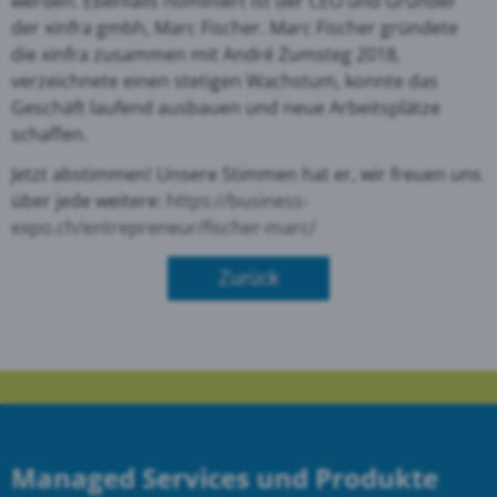
werden. Ebenfalls nominiert ist der CEO und Gründer
der xinfra gmbh, Marc Fischer. Marc Fischer gründete
die xinfra zusammen mit André Zumsteg 2018,
verzeichnete einen stetigen Wachstum, konnte das
Geschäft laufend ausbauen und neue Arbeitsplätze
schaffen.
Jetzt abstimmen! Unsere Stimmen hat er, wir freuen uns
über jede weitere:
https://business-
expo.ch/entrepreneur/fischer-marc/
Zurück
Managed Services und Produkte