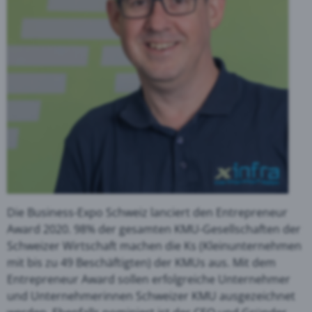
Die Business-Expo Schweiz lanciert den Entrepreneur
Award 2020. 98% der gesamten KMU-Gesellschaften der
Schweizer Wirtschaft machen die Ks (Kleinunternehmen
mit bis zu 49 Beschäftigten) der KMUs aus. Mit dem
Entrepreneur Award sollen erfolgreiche Unternehmer
und Unternehmerinnen Schweizer KMU ausgezeichnet