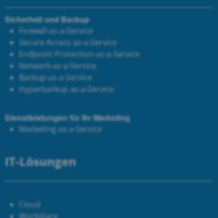
Sicherheit und Backup
Firewall-as-a-Service
Secure Access as-a-Service
Endpoint Protection-as-a-Service
Network-as-a-Service
Backup-as-a-Service
Hyperbackup as-a-Service
Dienstleistungen für Ihr Marketing
Marketing-as-a-Service
IT-Lösungen
Cloud
Workplace