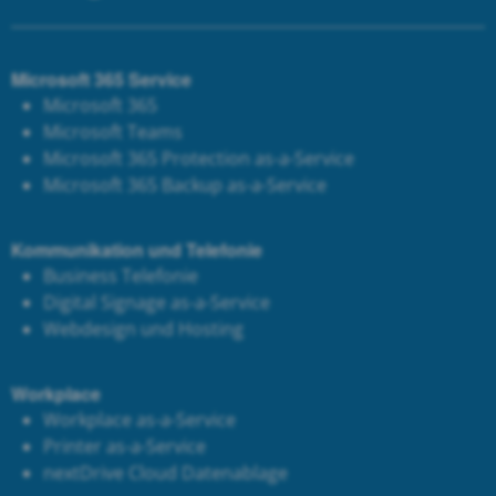
Microsoft 365 Service
Microsoft 365
Microsoft Teams
Microsoft 365 Protection as-a-Service
Microsoft 365 Backup as-a-Service
Kommunikation und Telefonie
Business Telefonie
Digital Signage as-a-Service
Webdesign und Hosting
Workplace
Workplace as-a-Service
Printer as-a-Service
next
Drive Cloud Datenablage