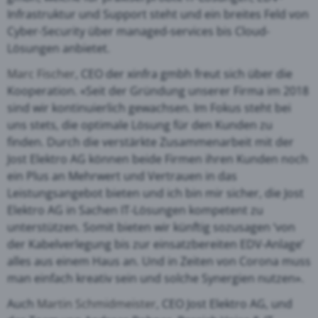
Infrastruktur und Support steht und ein breites Feld von
Cyber-Security über managed-services bis Cloud-
Lösungen anbietet.
Marc Fischer
, CEO der xinfra gmbh freut sich über die
Kooperation. «Seit der Gründung unserer Firma im 2018
sind wir kontinuierlich gewachsen. Im Fokus steht bei
uns stets, die optimale Lösung für den Kunden zu
finden. Durch die verstärkte Zusammenarbeit mit der
Jost Elektro AG können beide Firmen ihren Kunden noch
ein Plus an Mehrwert und Vertrauen in das
Leistungsangebot bieten und ich bin mir sicher, die Jost
Elektro AG in Sachen IT-Lösungen kompetent zu
unterstützen. Somit bieten wir künftig sozusagen ‘von
der Kabelverlegung bis zur einsatzbereiten EDV-Anlage’
alles aus einem Haus an. Und in Zeiten von Corona muss
man einfach kreativ sein und solche Synergien nutzen».
Auch
Martin Schmidmeister
, CEO Jost Elektro AG, und