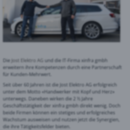
Die
Jost Elektro AG
und die IT-Firma xinfra gmbh
erweitern ihre Kompetenzen durch eine Partnerschaft
für Kunden-Mehrwert.
Seit über 60 Jahren ist die Jost Elektro AG erfolgreich
unter dem Motto «Handwerker mit Kopf und Herz»
unterwegs. Daneben wirken die 2 ½ Jahre
Geschäftstätigkeit der xinfra gmbh direkt wenig. Doch
beide Firmen können ein stetiges und erfolgreiches
Wachstum ausweisen und nutzen jetzt die Synergien,
die ihre Tätigkeitsfelder bieten.