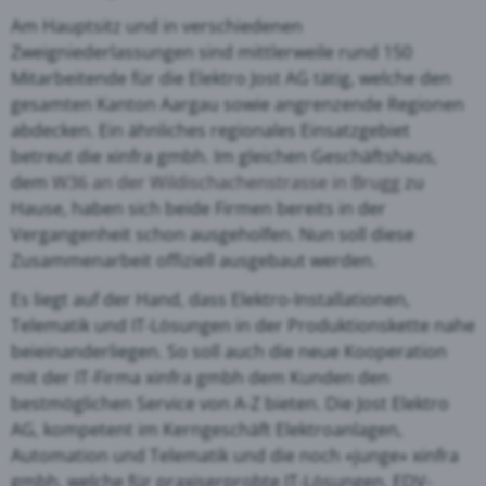
Am Hauptsitz und in verschiedenen
Zweigniederlassungen sind mittlerweile rund 150
Mitarbeitende für die Elektro Jost AG tätig, welche den
gesamten Kanton Aargau sowie angrenzende Regionen
abdecken. Ein ähnliches regionales Einsatzgebiet
betreut die xinfra gmbh. Im gleichen Geschäftshaus,
dem
W36 an der Wildischachenstrasse in Brugg
zu
Hause, haben sich beide Firmen bereits in der
Vergangenheit schon ausgeholfen. Nun soll diese
Zusammenarbeit offiziell ausgebaut werden.
Es liegt auf der Hand, dass Elektro-Installationen,
Telematik und IT-Lösungen in der Produktionskette nahe
beieinanderliegen. So soll auch die neue Kooperation
mit der IT-Firma xinfra gmbh dem Kunden den
bestmöglichen Service von A-Z bieten. Die Jost Elektro
AG, kompetent im Kerngeschäft Elektroanlagen,
Automation und Telematik und die noch «junge» xinfra
gmbh, welche für praxiserprobte IT-Lösungen, EDV-