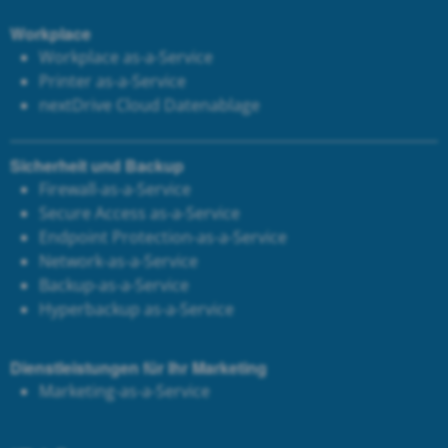
Workplace
Workplace as-a-Service
Printer as-a-Service
next
Drive Cloud Datenablage
Sicherheit und Backup
Firewall-as-a-Service
Secure Access as-a-Service
Endpoint Protection-as-a-Service
Network-as-a-Service
Backup-as-a-Service
Hyperbackup as-a-Service
Dienstleistungen für Ihr Marketing
Marketing-as-a-Service