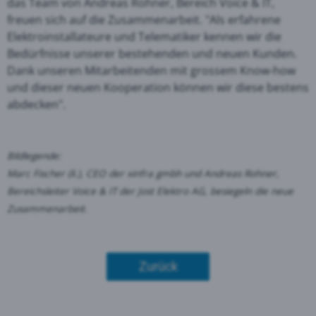
das Team von Andreas Rohner, Bereich Voice & IT,
freuen sich auf die Zusammenarbeit. "Als erfahrene
Elektroinstallateure und Telematiker kennen wir die
Bedürfnisse unserer bestehenden und neuen Kunden.
Dank unseren Mitarbeitenden mit grossem Know-how
und dieser neuen Kooperation können wir diese bestens
abdecken".
Bildlegende:
Marc Fischer (li.), CEO der xinfra gmbh und Andreas Rohner,
Bereichsleiter Voice & IT der Jost Elektro AG, besiegeln die neue
Zusammenarbeit.
Zurück