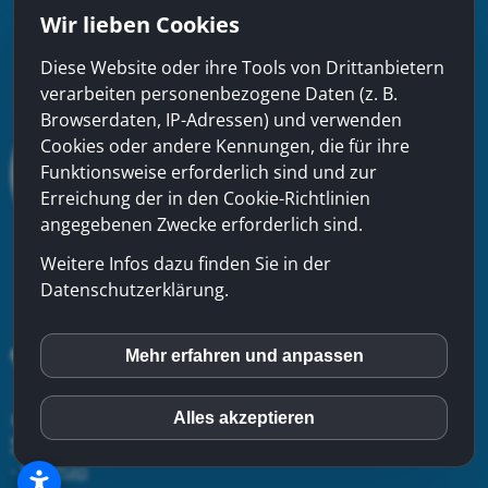
Wir lieben Cookies
Diese Website oder ihre Tools von Drittanbietern
verarbeiten personenbezogene Daten (z. B.
Browserdaten, IP-Adressen) und verwenden
Cookies oder andere Kennungen, die für ihre
Funktionsweise erforderlich sind und zur
Erreichung der in den Cookie-Richtlinien
angegebenen Zwecke erforderlich sind.
Weitere Infos dazu finden Sie in der
Datenschutzerklärung.
Mehr erfahren und anpassen
inCMS
xinfra gmbh
- Badstrasse 50 - CH-5200 Brugg - Tel:
056
Alles akzeptieren
Matomo (Piwik)
544 22 22
-
Kontakt
-
Impressum
-
Datenschutzerklärung
-
Sitemap