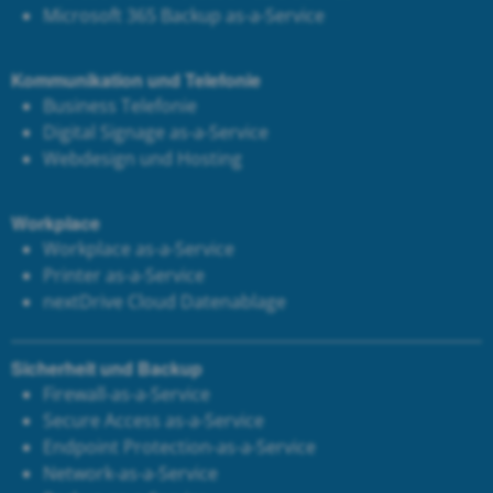
Microsoft 365 Backup as-a-Service
Kommunikation und Telefonie
Business Telefonie
Digital Signage as-a-Service
Webdesign und Hosting
Workplace
Workplace as-a-Service
Printer as-a-Service
next
Drive Cloud Datenablage
Sicherheit und Backup
Firewall-as-a-Service
Secure Access as-a-Service
Endpoint Protection-as-a-Service
Network-as-a-Service