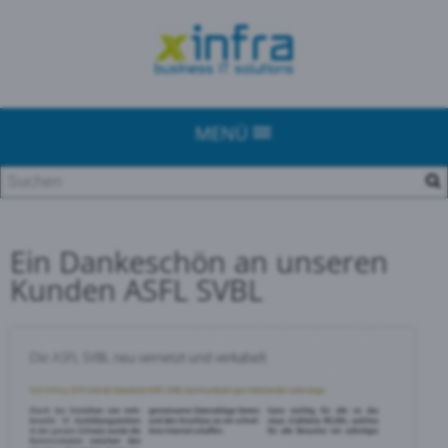
MENÜ
Ein Dankeschön an unseren
Kunden ASFL SVBL