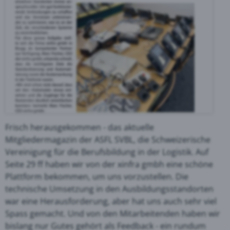
Frisch herausgekommen - das aktuelle
Mitgliedermagazin der ASFL SVBL, die Schweizerische
Vereinigung für die Berufsbildung in der Logistik. Auf
Seite 29 ff haben wir von der xinfra gmbh eine schöne
Plattform bekommen, um uns vorzustellen. Die
technische Umsetzung in den Ausbildungsstandorten
war eine Herausforderung, aber hat uns auch sehr viel
Spass gemacht. Und von den Mitarbeitenden haben wir
bislang nur Gutes gehört als Feedback - ein rundum