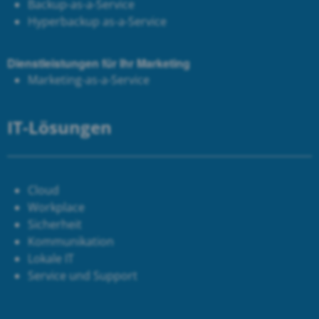
Backup-as-a-Service
Hyperbackup as-a-Service
Dienstleistungen für Ihr Marketing
Marketing-as-a-Service
IT-Lösungen
Cloud
Workplace
Sicherheit
Kommunikation
Lokale IT
Service und Support