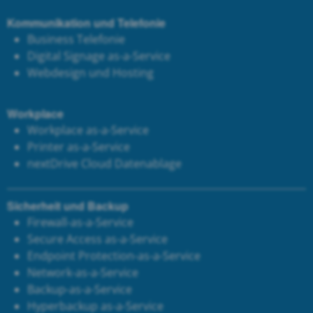
Kommunikation und Telefonie
Business Telefonie
Digital Signage as-a-Service
Webdesign und Hosting
Workplace
Workplace as-a-Service
Printer as-a-Service
next
Drive Cloud Datenablage
Sicherheit und Backup
Firewall-as-a-Service
Secure Access as-a-Service
Endpoint Protection-as-a-Service
Network-as-a-Service
Backup-as-a-Service
Hyperbackup as-a-Service