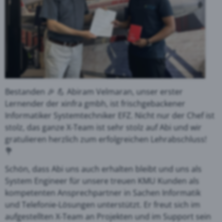
Bestanden 🎉 💪 Abiram Velmaran, unser erster
Lernender der xinfra gmbh, ist frischgebackener
Informatiker Systemtechniker EFZ. Nicht nur der Chef ist
stolz, das ganze X-Team ist sehr stolz auf Abi und wir
gratulieren herzlich zum erfolgreichen Lehrabschluss!
💐
Schön, dass Abi uns auch erhalten bleibt und uns als
System Engineer für unsere treuen KMU Kunden als
kompetenten Ansprechpartner in Sachen Informatik
und Telefonie-Lösungen unterstützt. Er freut sich im
aufgestellten X-Team an Projekten und im Support sein