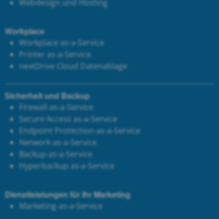
Webdesign und Hosting
Workplace
Workplace as-a-Service
Printer as-a-Service
next
Drive Cloud Datenablage
Sicherheit und Backup
Firewall-as-a-Service
Secure Access as-a-Service
Endpoint Protection-as-a-Service
Network-as-a-Service
Backup-as-a-Service
Hyperbackup as-a-Service
Dienstleistungen für Ihr Marketing
Marketing-as-a-Service