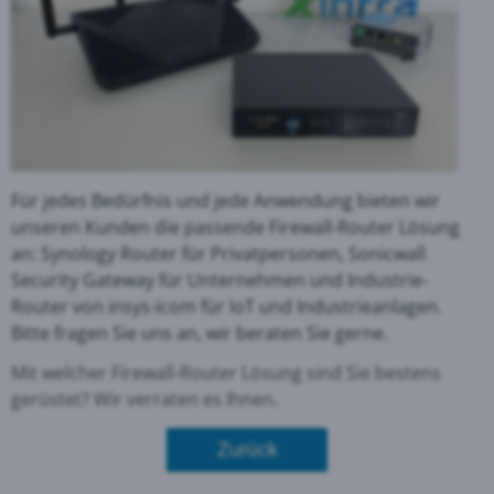
Für jedes Bedürfnis und jede Anwendung bieten wir
unseren Kunden die passende Firewall-Router Lösung
an: Synology Router für Privatpersonen, Sonicwall
Security Gateway für Unternehmen und Industrie-
Router von insys-icom für IoT und Industrieanlagen.
Bitte fragen Sie uns an, wir beraten Sie gerne.
Mit welcher Firewall-Router Lösung sind Sie bestens
gerüstet? Wir verraten es Ihnen.
Zurück