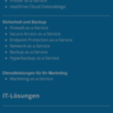
Printer as-a-Service
next
Drive Cloud Datenablage
Sicherheit und Backup
Firewall-as-a-Service
Secure Access as-a-Service
Endpoint Protection-as-a-Service
Network-as-a-Service
Backup-as-a-Service
Hyperbackup as-a-Service
Dienstleistungen für Ihr Marketing
Marketing-as-a-Service
IT-Lösungen