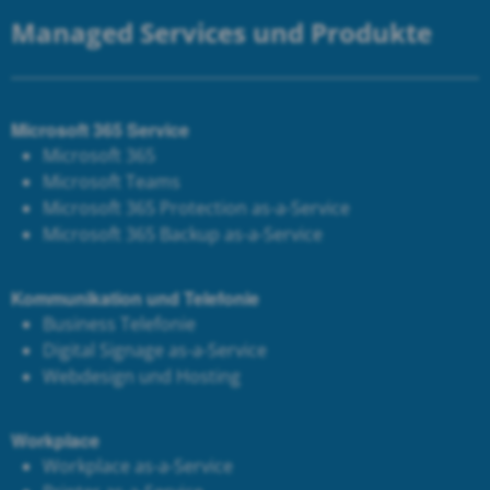
Managed Services und Produkte
Microsoft 365 Service
Microsoft 365
Microsoft Teams
Microsoft 365 Protection as-a-Service
Microsoft 365 Backup as-a-Service
Kommunikation und Telefonie
Business Telefonie
Digital Signage as-a-Service
Webdesign und Hosting
Workplace
Workplace as-a-Service