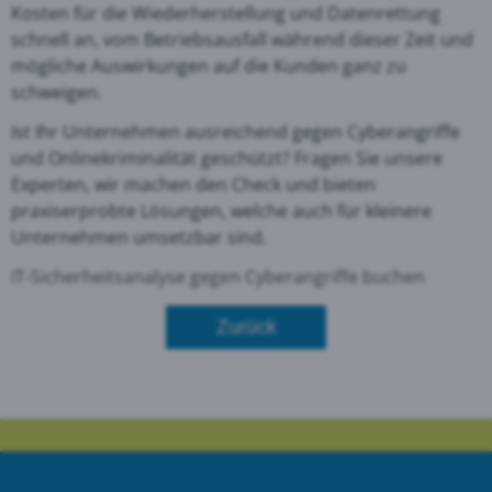
Kosten für die Wiederherstellung und Datenrettung
schnell an, vom Betriebsausfall während dieser Zeit und
mögliche Auswirkungen auf die Kunden ganz zu
schweigen.
Ist Ihr Unternehmen ausreichend gegen Cyberangriffe
und Onlinekriminalität geschützt? Fragen Sie unsere
Experten, wir machen den Check und bieten
praxiserprobte Lösungen, welche auch für kleinere
Unternehmen umsetzbar sind.
IT-Sicherheitsanalyse gegen Cyberangriffe buchen
Zurück