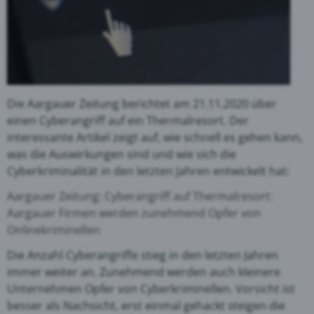
Die Aargauer Zeitung berichtet am 21.11.2020 über
einen Cyberangriff auf ein Thermalresort. Der
interessante Artikel zeigt auf, wie schnell es gehen kann,
was die Auswirkungen sind und wie sich die
Cyberkriminalität in den letzten Jahren entwickelt hat:
Aargauer Zeitung: Cyberangriff auf Thermalresort:
Aargauer Firmen werden zunehmend Opfer von
Onlinekriminellen
Die Anzahl Cyberangriffe stieg in den letzten Jahren
immer weiter an. Zunehmend werden auch kleinere
Unternehmen Opfer von Cyberkriminellen. Vorsicht ist
besser als Nachsicht, erst einmal gehackt steigen die