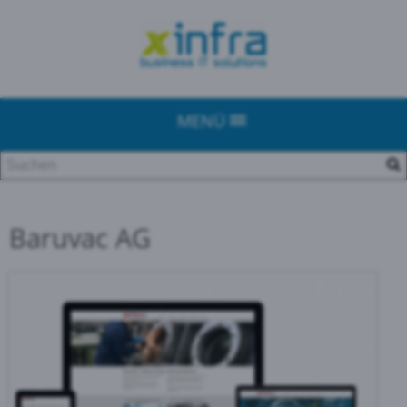
MENÜ
Baruvac AG