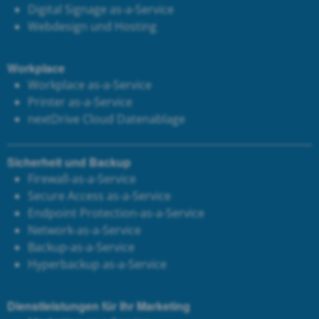
Digital Signage as-a-Service
Webdesign und Hosting
Workplace
Workplace as-a-Service
Printer as-a-Service
next
Drive Cloud Datenablage
Sicherheit und Backup
Firewall-as-a-Service
Secure Access as-a-Service
Endpoint Protection-as-a-Service
Network-as-a-Service
Backup-as-a-Service
Hyperbackup as-a-Service
Dienstleistungen für Ihr Marketing