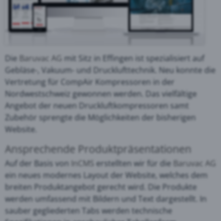
Die
Baruvac AG
mit Sitz in Effingen ist spezialisiert auf
Gebläse-, Vakuum- und Drucklufttechnik. Neu konnte die
Vertretung für CompAir Kompressoren in der
Nordwestschweiz gewonnen werden. Das vielfältige
Angebot der neuen Druckluftkompressoren samt
Zubehör sprengte die Möglichkeiten der bisherigen
Website.
Ansprechende Produktpräsentationen
Auf der Basis von
InCMS
erstellten wir für die
Baruvac AG
ein neues modernes Layout der Website, welches dem
breiten Produktangebot gerecht wird. Die Produkte
werden umfassend mit Bildern und Text dargestellt. In
sauber gegliederten Tabs werden technische