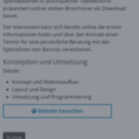
Spezifikationen in anschaulicher Tabellenform
präsentiert und es stehen Broschüren als Download
bereit.
Der Interessent kann sich bereits online die ersten
Informationen holen und über den Kontakt einen
Termin für eine persönliche Beratung mit den
Spezialisten von Baruvac vereinbaren.
Konzeption und Umsetzung
Details:
Konzept und Websiteaufbau
Layout und Design
Umsetzung und Programmierung
Website besuchen
Zurück