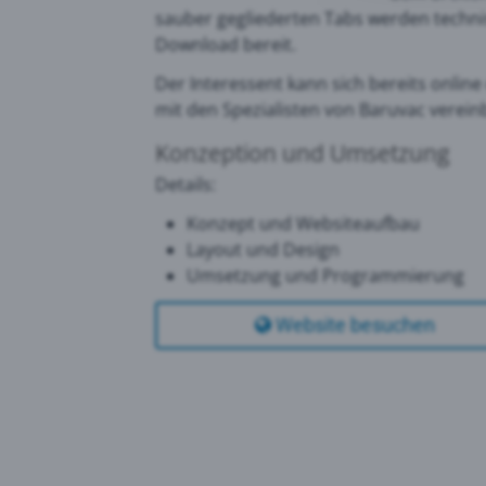
sauber gegliederten Tabs werden techni
Download bereit.
Goog
Der Interessent kann sich bereits onlin
mit den Spezialisten von Baruvac verei
PRTG
Konzeption und Umsetzung
Details:
Konzept und Websiteaufbau
Layout und Design
Umsetzung und Programmierung
Website besuchen