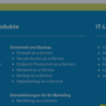
rodukte
IT-
Sicherheit und Backup
C
Firewall-as-a-Service
W
Secure Access as-a-Service
Si
e
Endpoint Protection-as-a-Service
K
Network-as-a-Service
Lo
Backup-as-a-Service
S
Hyperbackup as-a-Service
Dienstleistungen für Ihr Marketing
Marketing-as-a-Service