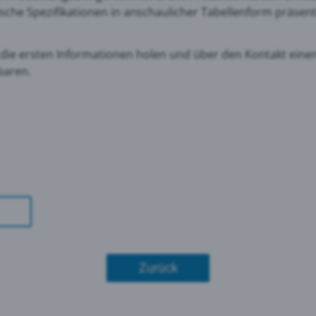
sche Spezifikationen in anschaulicher Tabellenform präsent
le Maps
e die ersten Informationen holen und über den Kontakt eine
nbaren.
 Monitoring
Zurück