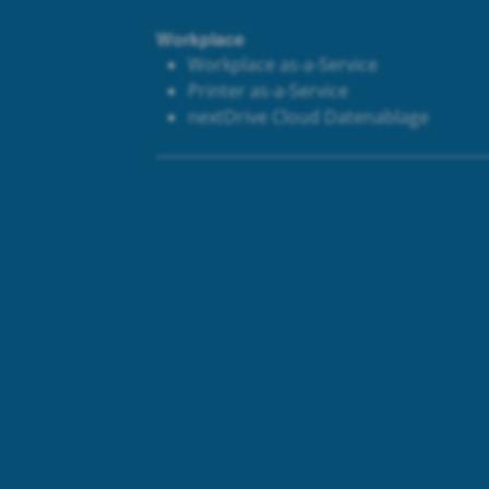
Workplace
Workplace as-a-Service
Printer as-a-Service
next
Drive Cloud Datenablage