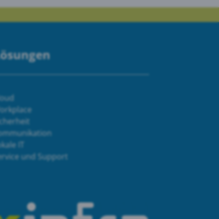
Lösungen
loud
orkplace
cherheit
ommunikation
kale IT
ervice und Support