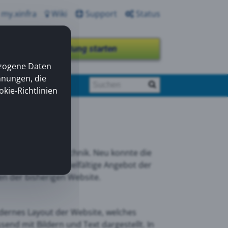
my.xinfra
Wiki
Support
Status
Fernwartung starten
ezogene Daten
nnungen, die
okie-Richtlinien
uum- und Drucklufttechnik. Neu konnte die
n werden. Das vielfältige Angebot der
n der bisherigen Website.
ernes Layout der Website, welches
nd mit Bildern und Text dargestellt. In