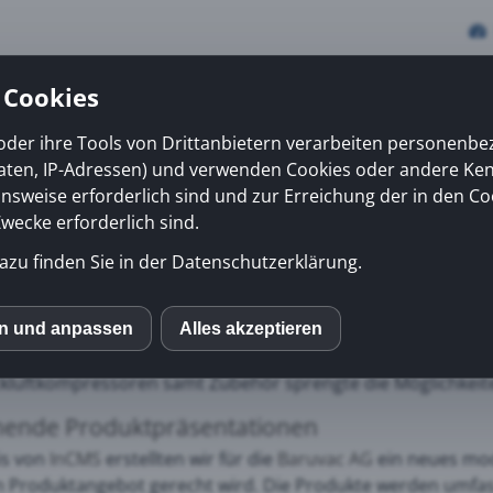
 Cookies
oder ihre Tools von Drittanbietern verarbeiten personenb
daten, IP-Adressen) und verwenden Cookies oder andere Ke
vices
Erfolge
News
Kiosk
Über uns
onsweise erforderlich sind und zur Erreichung der in den Co
ecke erforderlich sind.
azu finden Sie in der Datenschutzerklärung.
c AG
mit Sitz in Effingen ist spezialisiert auf Gebläse-, Vak
en und anpassen
Alles akzeptieren
S
 für CompAir Kompressoren in der Nordwestschweiz gewonne
luftkompressoren samt Zubehör sprengte die Möglichkeite
mo (Piwik)
ende Produktpräsentationen
is von
InCMS
erstellten wir für die
Baruvac AG
ein neues mod
 Produktangebot gerecht wird. Die Produkte werden umfasse
ube