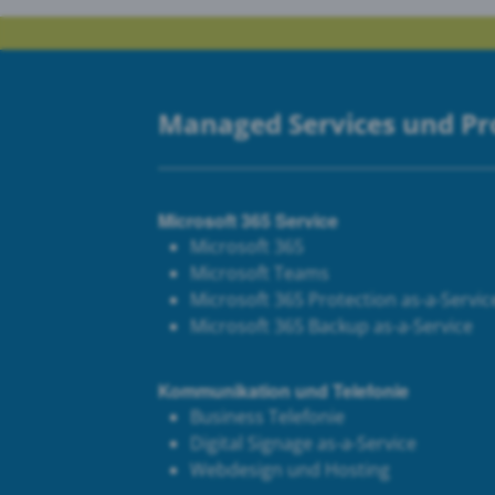
Managed Services und P
Microsoft 365 Service
Microsoft 365
Microsoft Teams
Microsoft 365 Protection as-a-Servic
Microsoft 365 Backup as-a-Service
Kommunikation und Telefonie
Business Telefonie
Digital Signage as-a-Service
Webdesign und Hosting