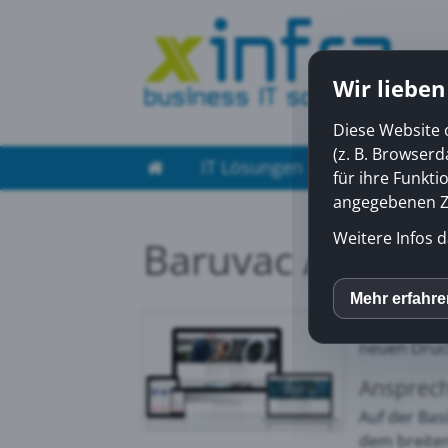
Wir lieben
Diese Website 
(z. B. Browser
IT Lösungen
Managed Ser
für ihre Funkti
angegebenen Zw
Weitere Infos d
Baruvac AG
Die
Baruva
Mehr erfahr
inCM
Vertretung
neuen Druck
Mato
Ansprech
Auf der Bas
dem breiten
Yout