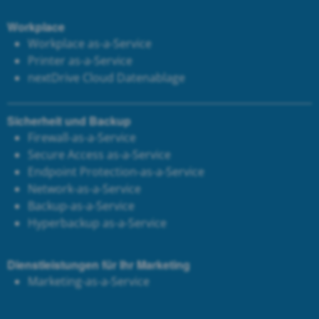
Workplace
Workplace as-a-Service
Printer as-a-Service
next
Drive Cloud Datenablage
Sicherheit und Backup
Firewall-as-a-Service
Secure Access as-a-Service
Endpoint Protection-as-a-Service
Network-as-a-Service
Backup-as-a-Service
Hyperbackup as-a-Service
Dienstleistungen für Ihr Marketing
Marketing-as-a-Service