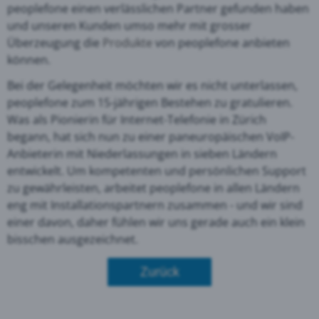
peoplefone einen verlässlichen Partner gefunden haben
und unseren Kunden umso mehr mit grosser
Überzeugung die
Produkte
von peoplefone anbieten
können.
Bei der Gelegenheit möchten wir es nicht unterlassen,
peoplefone zum 15-jährigen Bestehen zu gratulieren.
Was als Pionierin für Internet-Telefonie in Zürich
begann, hat sich nun zu einer paneuropäischen VoIP-
Anbieterin mit Niederlassungen in sieben Ländern
entwickelt. Um kompetenten und persönlichen Support
zu gewährleisten, arbeitet peoplefone in allen Ländern
eng mit Installationspartnern zusammen - und wir sind
einer davon, daher fühlen wir uns gerade auch ein klein
bisschen ausgezeichnet.
Zurück