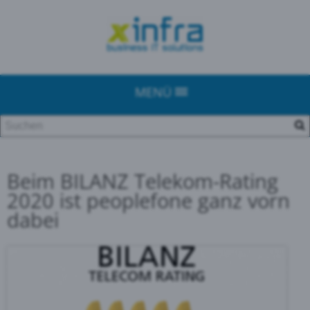
MENÜ
Beim BILANZ Telekom-Rating
2020 ist peoplefone ganz vorn
dabei