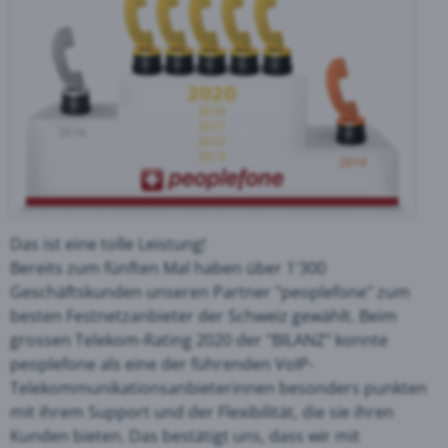
Das ist eine tolle Leistung!
Bereits zum fünften Mal haben über 1'300
Geschäftskunden unseren Partner "peoplefone" zum
besten Festnetzanbieter der Schweiz gewählt. Beim
grossen Telekom-Rating 2020 der "BILANZ" konnte
peoplefone als eine der führenden VoIP-
Telekommunikationsanbieterinnen besonders punkten
mit ihrem Support und der Flexibilität, die sie ihren
Kunden bieten. Das bestätigt uns, dass wir mit