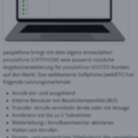
peoplefone bringt mit dem eigens entwickelten
peoplefone SOFTPHONE
eine äusserst nützliche
Angebotserweiterung für
peoplefone HOSTED
Kunden
auf den Markt. Das webbasierte Softphone (webRTC) hat
folgende Leistungsmerkmale:
Anrufe ein- und ausgehend
Interne Benutzer mit Besetztlampenfeld (BLF)
Transfer: Anrufe vermitteln direkt oder mit Ansage
Konferenz mit bis zu 5 Teilnehmer
Weiterleitung / Anrufbeantworter aktivieren
Halten von Anrufen
Firmen- und persönliches Telefonbuch des peoplefon