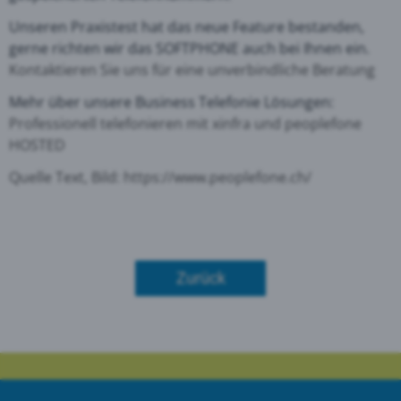
Unseren Praxistest hat das neue Feature bestanden,
gerne richten wir das SOFTPHONE auch bei Ihnen ein.
Kontaktieren Sie uns für eine unverbindliche Beratung
Mehr über unsere Business Telefonie Lösungen:
Professionell telefonieren mit xinfra und peoplefone
HOSTED
Quelle Text, Bild:
https://www.peoplefone.ch/
Zurück