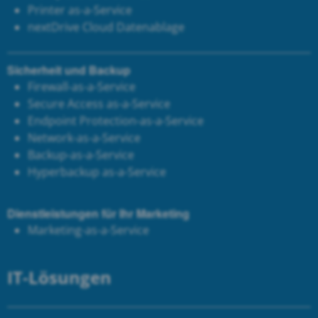
Printer as-a-Service
next
Drive Cloud Datenablage
Sicherheit und Backup
Firewall-as-a-Service
Secure Access as-a-Service
Endpoint Protection-as-a-Service
Network-as-a-Service
Backup-as-a-Service
Hyperbackup as-a-Service
Dienstleistungen für Ihr Marketing
Marketing-as-a-Service
IT-Lösungen