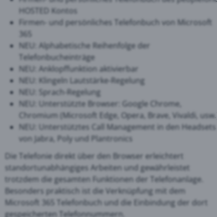
HOSTED Kontos
Firmen- und persönliches Telefonbuch von Microsoft
365
NEU: Alphabetische Reihenfolge der
Telefonbucheinträge
NEU: Anklopffunktion aktivierbar
NEU: Klingeln Lautstärke-Regelung
NEU: Sprach-Regelung
NEU: Unterstützte Browser: Google Chrome,
Chromium (Microsoft Edge, Opera, Brave, Vivaldi, usw.
NEU: Unterstütztes Call Management in den Headsets
von Jabra, Poly und Plantronics
Die Telefonie direkt über den Browser erleichtert
standortunabhängiges Arbeiten und gewährleistet
trotzdem die gesamten Funktionen der Telefonanlage.
Besonders praktisch ist die Verknüpfung mit dem
Microsoft 365 Telefonbuch und die Einbindung der dort
gespeicherten Telefonnummern.