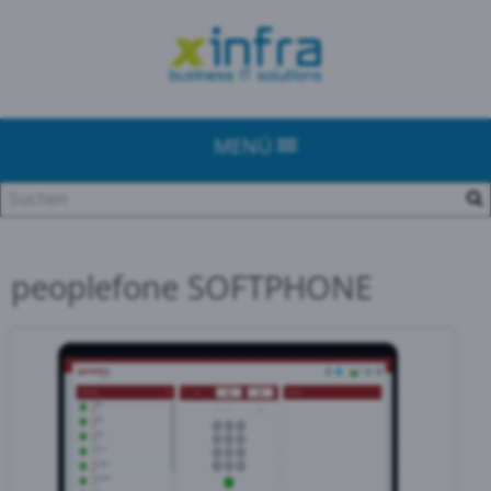
MENÜ
peoplefone SOFTPHONE