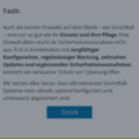
Fazit:
Auch die besten Firewalls auf dem Markt – wie SonicWall
– sind nur so gut wie ihr
Einsatz und ihre Pflege
. Eine
Firewall allein reicht als Sicherheitsmassnahme nicht
aus: Erst in Kombination mit
sorgfältiger
Konfiguration, regelmässiger Wartung, zeitnahen
Updates und ergänzenden Sicherheitsmassnahmen
entsteht ein wirksamer Schutz vor Cyberangriffen.
Wir setzen alles daran, dass alle betreuten SonicWall-
Systeme stets aktuell, optimal konfiguriert und
umfassend abgesichert sind.
Zurück