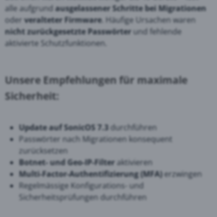
alle aufgrund
ausgelassener Schritte bei Migrationen
oder
veralteter Firmware
. Häufige Ursachen waren
nicht zurückgesetzte Passwörter
und fehlende
aktivierte Schutzfunktionen.
Unsere Empfehlungen für maximale
Sicherheit:
Update auf SonicOS 7.3
durchführen
Passwörter nach Migrationen konsequent
zurücksetzen
Botnet- und Geo-IP-Filter
aktivieren
Multi-Factor-Authentifizierung (MFA)
erzwingen
Regelmässige Konfigurations- und
Sicherheitsprüfungen durchführen