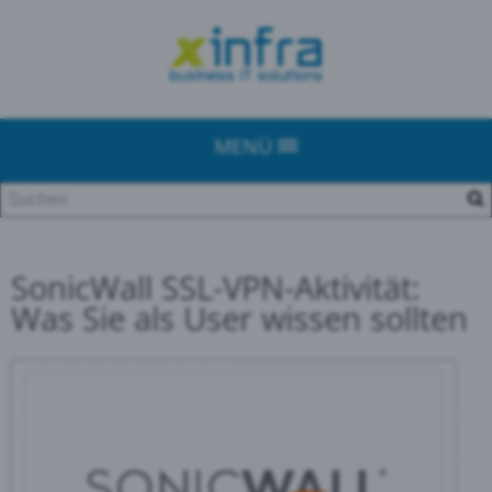
MENÜ
SonicWall SSL-VPN-Aktivität:
Was Sie als User wissen sollten