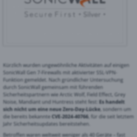
Kürzlich wurden ungewöhnliche Aktivitäten auf einigen
SonicWall Gen 7-Firewalls mit aktivierter SSL-VPN-
Funktion gemeldet. Nach gründlicher Untersuchung
durch SonicWall gemeinsam mit führenden
Sicherheitspartnern wie Arctic Wolf, Field Effect, Grey
Noise, Mandiant und Huntress steht fest:
Es handelt
sich nicht um eine neue Zero-Day-Lücke
, sondern um
die bereits bekannte
CVE-2024-40766
, für die seit letztem
Jahr Sicherheitsupdates bereitstehen.
Betroffen waren weltweit weniger als 40 Geräte – fast