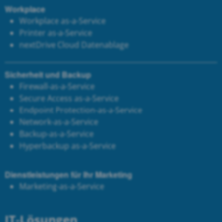
Workplace
Workplace as-a-Service
Printer as-a-Service
next
Drive Cloud Datenablage
Sicherheit und Backup
Firewall-as-a-Service
Secure Access as-a-Service
Endpoint Protection-as-a-Service
Network-as-a-Service
Backup-as-a-Service
Hyperbackup as-a-Service
Dienstleistungen für Ihr Marketing
Marketing-as-a-Service
IT-Lösungen