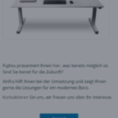
Fujitsu präsentiert Ihnen
hier,
was bereits möglich ist.
Sind Sie bereit für die Zukunft?
Xinfra hilft Ihnen bei der Umsetzung und zeigt Ihnen
gerne die Lösungen für ein modernes Büro.
Kontaktieren
Sie uns, wir freuen uns über Ihr Interesse.