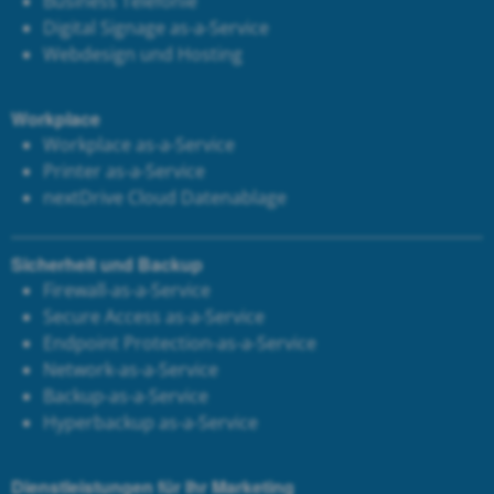
Business Telefonie
Digital Signage as-a-Service
Webdesign und Hosting
Workplace
Workplace as-a-Service
Printer as-a-Service
next
Drive Cloud Datenablage
Sicherheit und Backup
Firewall-as-a-Service
Secure Access as-a-Service
Endpoint Protection-as-a-Service
Network-as-a-Service
Backup-as-a-Service
Hyperbackup as-a-Service
Dienstleistungen für Ihr Marketing