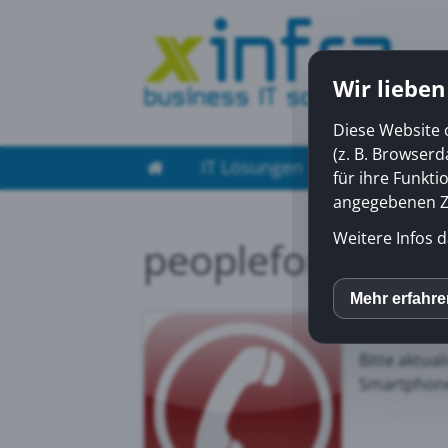
Wir lieben
Diese Website 
(z. B. Browser
IT Lösungen
Managed Ser
für ihre Funkti
angegebenen Zw
Weitere Infos d
peoplefone APP 
peoplefone
Mehr erfahr
inCM
Telefonbuch
Bitte aktua
Mato
Smartphone
Yout