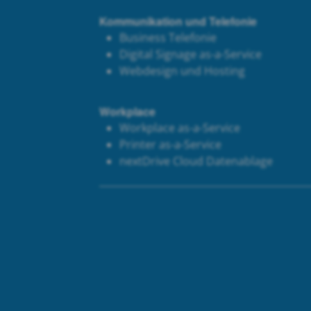
Kommunikation und Telefonie
Business Telefonie
Digital Signage as-a-Service
Webdesign und Hosting
Workplace
Workplace as-a-Service
Printer as-a-Service
next
Drive Cloud Datenablage