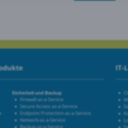
le Maps
 Monitoring
rodukte
IT-
Sicherheit und Backup
C
Firewall-as-a-Service
W
Secure Access as-a-Service
Si
e
Endpoint Protection-as-a-Service
K
Network-as-a-Service
Lo
Backup-as-a-Service
S