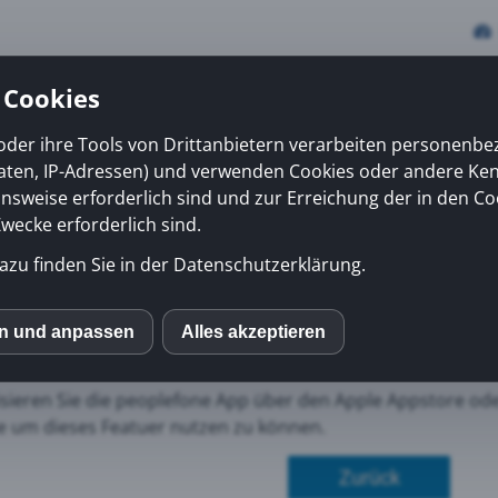
 Cookies
oder ihre Tools von Drittanbietern verarbeiten personenb
daten, IP-Adressen) und verwenden Cookies oder andere Ke
vices
Erfolge
News
Kiosk
Über uns
onsweise erforderlich sind und zur Erreichung der in den Co
ecke erforderlich sind.
azu finden Sie in der Datenschutzerklärung.
- Jetzt mit Company Ph
HOSTED-Kunden, welche die
peoplefone
APP im Einsatz ha
en und anpassen
Alles akzeptieren
S
verzeichnis zugreifen (ab Firmware 1.5).
lisieren Sie die peoplefone App über den Apple Appstore od
mo (Piwik)
 um dieses Featuer nutzen zu können.
Zurück
ube