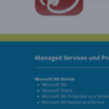
Goog
PRTG
Managed Services und P
Microsoft 365 Service
Microsoft 365
Microsoft Teams
Microsoft 365 Protection as-a-Servic
Microsoft 365 Backup as-a-Service