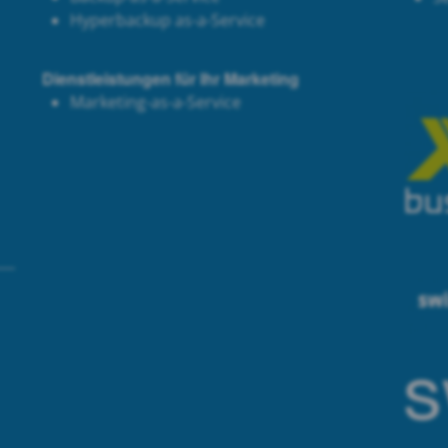
Hyperbackup as-a-Service
Dienstleistungen für Ihr Marketing
Marketing-as-a-Service