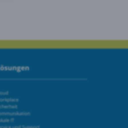
Lösungen
loud
orkplace
cherheit
ommunikation
kale IT
ervice und Support