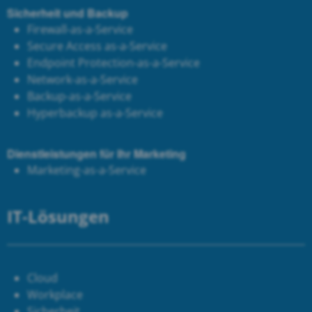
Sicherheit und Backup
Firewall-as-a-Service
Secure Access as-a-Service
Endpoint Protection-as-a-Service
Network-as-a-Service
Backup-as-a-Service
Hyperbackup as-a-Service
Dienstleistungen für Ihr Marketing
Marketing-as-a-Service
IT-Lösungen
Cloud
Workplace
Sicherheit