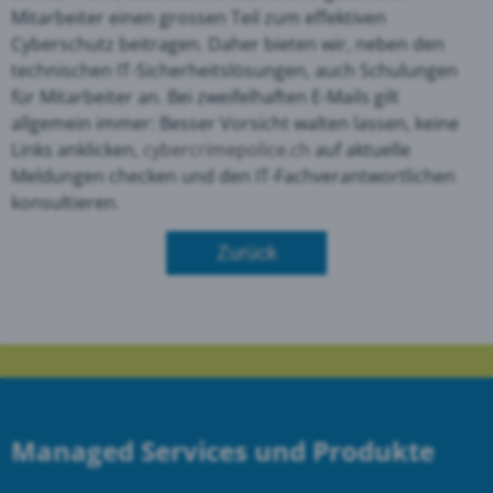
Mitarbeiter einen grossen Teil zum effektiven
Cyberschutz beitragen. Daher bieten wir, neben den
technischen IT-Sicherheitslösungen, auch Schulungen
für Mitarbeiter an. Bei zweifelhaften E-Mails gilt
allgemein immer: Besser Vorsicht walten lassen, keine
Links anklicken,
cyber
crimepolice.ch
auf aktuelle
Meldungen checken und den IT-Fachverantwortlichen
konsultieren.
Zurück
Managed Services und Produkte