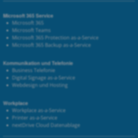
Microsoft 365 Service
Microsoft 365
Microsoft Teams
Microsoft 365 Protection as-a-Service
Microsoft 365 Backup as-a-Service
Kommunikation und Telefonie
Business Telefonie
Digital Signage as-a-Service
Webdesign und Hosting
Workplace
Workplace as-a-Service
Printer as-a-Service
next
Drive Cloud Datenablage