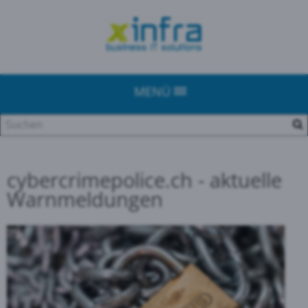
MENÜ
cybercrimepolice.ch - aktuelle
Warnmeldungen