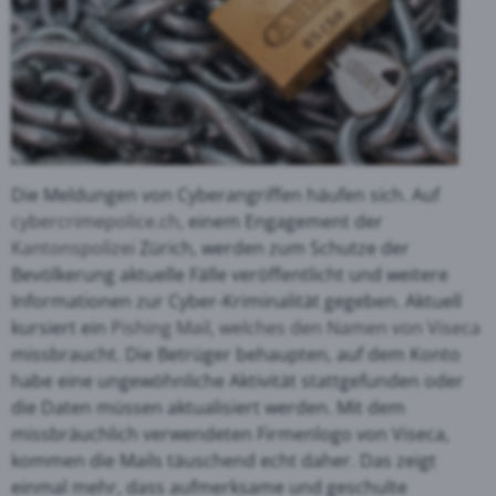
Die Meldungen von Cyberangriffen häufen sich. Auf
cybercrimepolice.ch
, einem Engagement der
Kantonspolizei
Zürich, werden zum Schutze der
Bevölkerung aktuelle Fälle veröffentlicht und weitere
Informationen zur Cyber-Kriminalität gegeben. Aktuell
kursiert ein
Pishing Mail, welches den Namen von Viseca
missbraucht. Die Betrüger behaupten, auf dem Konto
habe eine ungewöhnliche Aktivität stattgefunden oder
die Daten müssen aktualisiert werden. Mit dem
missbräuchlich verwendeten Firmenlogo von Viseca,
kommen die Mails täuschend echt daher. Das zeigt
einmal mehr, dass aufmerksame und geschulte