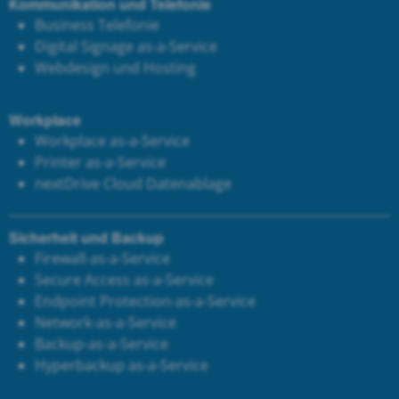
Kommunikation und Telefonie
Business Telefonie
Digital Signage as-a-Service
Webdesign und Hosting
Workplace
Workplace as-a-Service
Printer as-a-Service
next
Drive Cloud Datenablage
Sicherheit und Backup
Firewall-as-a-Service
Secure Access as-a-Service
Endpoint Protection-as-a-Service
Network-as-a-Service
Backup-as-a-Service
Hyperbackup as-a-Service