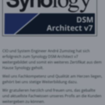
CIO und System Engineer André Zumsteg hat sich
erfolgreich zum Synology DSM Architect v7
weitergebildet und somit ein weiteres Zertifikat aus dem
Hause Synology geholt.
Weil uns Fachkompetenz und Qualität am Herzen liegen,
gehört bei uns stetige Weiterbildung dazu.
Wir gratulieren herzilch und freuen uns, das geballte
und aktuellste Fachwissen unseres Profis an die Kunden
weitergeben zu können.