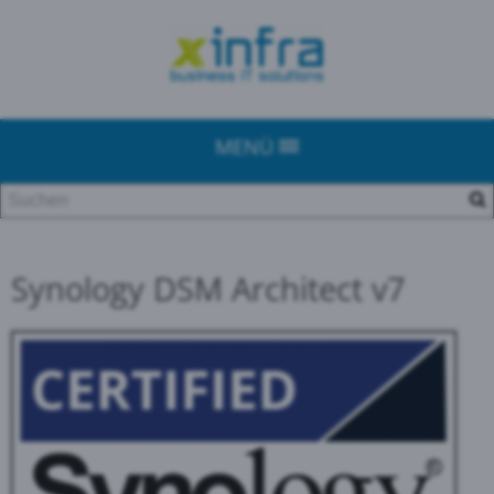
MENÜ
Synology DSM Architect v7