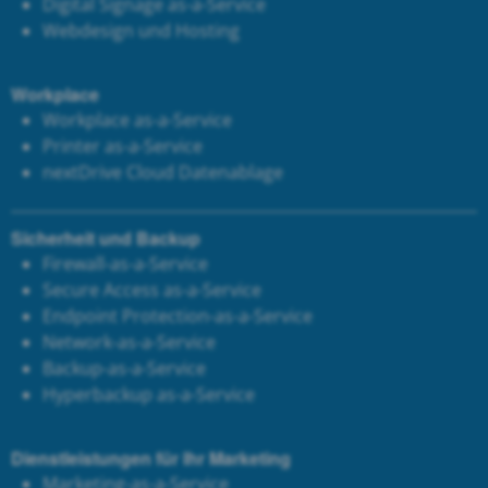
Digital Signage as-a-Service
Webdesign und Hosting
Workplace
Workplace as-a-Service
Printer as-a-Service
next
Drive Cloud Datenablage
Sicherheit und Backup
Firewall-as-a-Service
Secure Access as-a-Service
Endpoint Protection-as-a-Service
Network-as-a-Service
Backup-as-a-Service
Hyperbackup as-a-Service
Dienstleistungen für Ihr Marketing
Marketing-as-a-Service