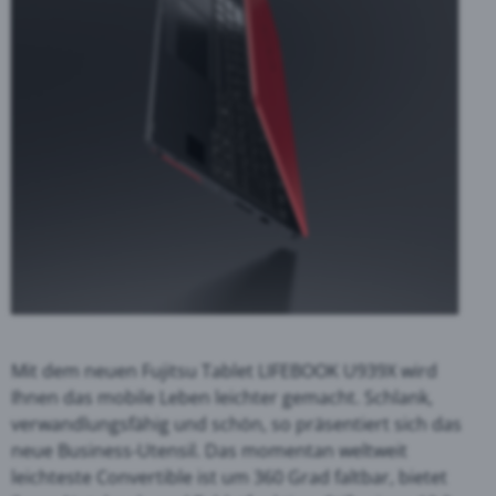
Mit dem neuen Fujitsu Tablet LIFEBOOK U939X wird
Ihnen das mobile Leben leichter gemacht. Schlank,
verwandlungsfähig und schön, so präsentiert sich das
neue Business-Utensil. Das momentan weltweit
leichteste Convertible ist um 360 Grad faltbar, bietet