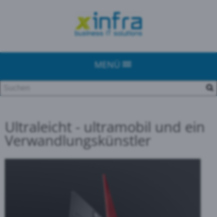
MENÜ
Ultraleicht - ultramobil und ein
Verwandlungskünstler