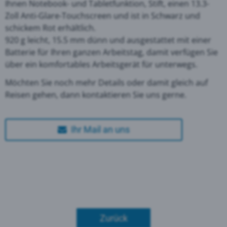
Ihnen Notebook- und Tabletfunktion, Stift, einen 13.3-
Zoll Anti-Glare-Touchscreen und ist in Schwarz und
schickem Rot erhältlich.
920 g leicht, 15.5 mm dünn und ausgestattet mit einer
Batterie für Ihren ganzen Arbeitstag, damit verfügen Sie
über ein komfortables Arbeitsgerät für unterwegs.
Möchten Sie noch mehr Details oder damit gleich auf
Reisen gehen, dann kontaktieren Sie uns gerne.
Ihr Mail an uns
Zurück