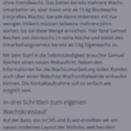
ohne Fremdwachs. Das bieten bereits mehrere Wachs-
Umarbeiter an, aber meist erst ab 15 kg Blockwachs
(recyceltes Wachs). Gerade kleine Imkereien mit nur
wenigen Völkern müssen teilweise mehrere Jahre
warten, bis sie diese Menge erreichen. Hier fand Samuel
Reichen von
deinwachs.ch
seine Nische und bietet den
Umarbeitungsservice bereits ab 5 kg Eigenwachs an.
Mit dem Start in die Selbstständigkeit brauchte Samuel
Reichen einen neuen Webauftritt. Neben den
Informationen für die Wachsumarbeitung sollen Kunden
auch über einen Webshop Wachsmittelwände einkaufen
können. Die Kontaktaufnahme soll so einfach wie
möglich sein.
In drei Schritten zum eigenen
Wachskreislauf
Auf der Basis von
InCMS
und Ecwid erstellten wir ein
neues modernes Layout der Website, welches dem