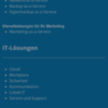
Network-as-a-Service
Backup-as-a-Service
Hyperbackup as-a-Service
Dienstleistungen für Ihr Marketing
Marketing-as-a-Service
IT-Lösungen
Cloud
Workplace
Sicherheit
Kommunikation
Lokale IT
Service und Support