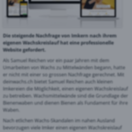
Die steigende Nachfrage von Imkern nach ihrem
eigenen Wachskreislauf hat eine professionelle
Website gefordert.
Als Samuel Reichen vor ein paar Jahren mit dem
Umarbeiten von Wachs zu Mittelwänden begann, hatte
er nicht mit einer so grossen Nachfrage gerechnet. Mit
deinwachs.ch bietet Samuel Reichen auch kleinen
Imkereien die Möglichkeit, einen eigenen Wachskreislauf
zu betreiben. Wachsmittelwände sind die Grundlage der
Bienenwaben und dienen Bienen als Fundament für ihre
Waben.
Nach etlichen Wachs-Skandalen im nahen Ausland
bevorzugen viele Imker einen eigenen Wachskreislauf