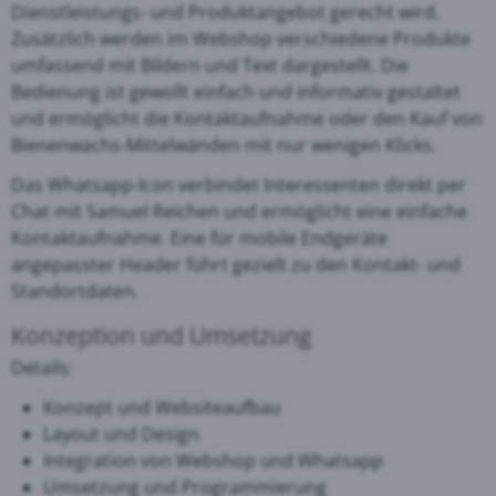
Dienstleistungs- und Produktangebot gerecht wird.
Zusätzlich werden im Webshop verschiedene Produkte
umfassend mit Bildern und Text dargestellt. Die
Bedienung ist gewollt einfach und informativ gestaltet
und ermöglicht die Kontaktaufnahme oder den Kauf von
Bienenwachs-Mittelwänden mit nur wenigen Klicks.
Das Whatsapp-Icon verbindet Interessenten direkt per
Chat mit Samuel Reichen und ermöglicht eine einfache
Kontaktaufnahme. Eine für mobile Endgeräte
angepasster Header führt gezielt zu den Kontakt- und
Standortdaten.
Konzeption und Umsetzung
Details:
Konzept und Websiteaufbau
Layout und Design
Integration von Webshop und Whatsapp
Umsetzung und Programmierung