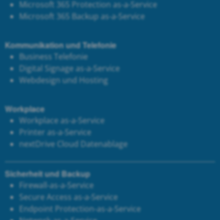
Microsoft 365 Protection as-a-Service
Microsoft 365 Backup as-a-Service
Kommunikation und Telefonie
Business Telefonie
Digital Signage as-a-Service
Webdesign und Hosting
Workplace
Workplace as-a-Service
Printer as-a-Service
next
Drive Cloud Datenablage
Sicherheit und Backup
Firewall-as-a-Service
Secure Access as-a-Service
Endpoint Protection-as-a-Service