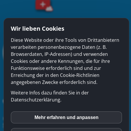
Wir lieben Cookies
Diese Website oder ihre Tools von Drittanbietern
verarbeiten personenbezogene Daten (z. B.
Browserdaten, IP-Adressen) und verwenden
Cookies oder andere Kennungen, die für ihre
Funktionsweise erforderlich sind und zur
Erreichung der in den Cookie-Richtlinien
angegebenen Zwecke erforderlich sind.
Weitere Infos dazu finden Sie in der
Datenschutzerklärung.
xinfra gmbh
- Badstrasse 50 - CH-5200 Brugg - Tel:
056
Mehr erfahren und anpassen
inCMS
544 22 22
-
Kontakt
-
Impressum
-
Datenschutzerklärung