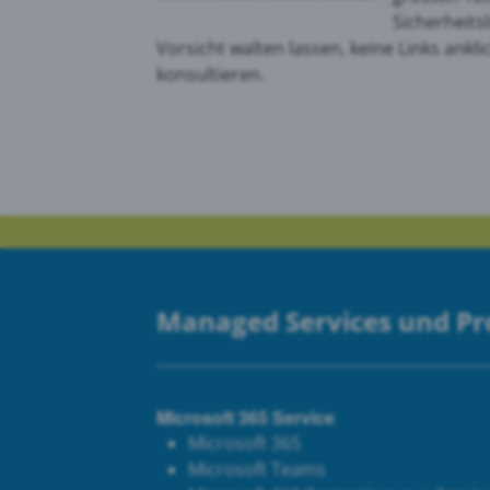
Sicherheits
Vorsicht walten lassen, keine Links ankli
Goog
konsultieren.
PRTG
Managed Services und P
Microsoft 365 Service
Microsoft 365
Microsoft Teams