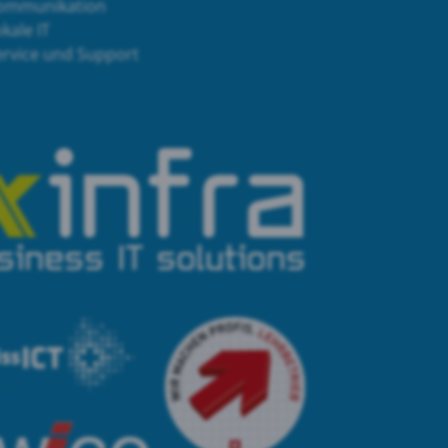
ommunikation
kale IT
ervice und Support