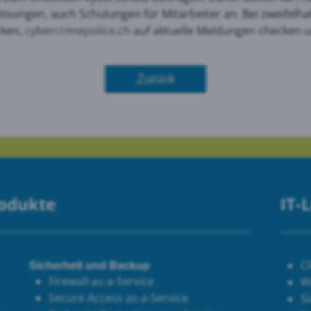
lösungen, auch Schulungen für Mitarbeiter an. Bei zweifelhaf
cken,
cyber
crimepolice.ch
auf aktuelle Meldungen checken u
le Maps
Zurück
 Monitoring
rodukte
IT-
Sicherheit und Backup
C
Firewall-as-a-Service
W
Secure Access as-a-Service
Si