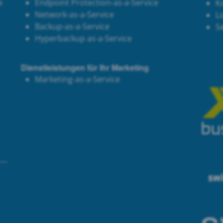
e
Endpoint Protection-as-a-Service
K
Network-as-a-Service
Lo
Backup-as-a-Service
S
Hyperbackup as-a-Service
Dienstleistungen für Ihr Marketing
Marketing-as-a-Service