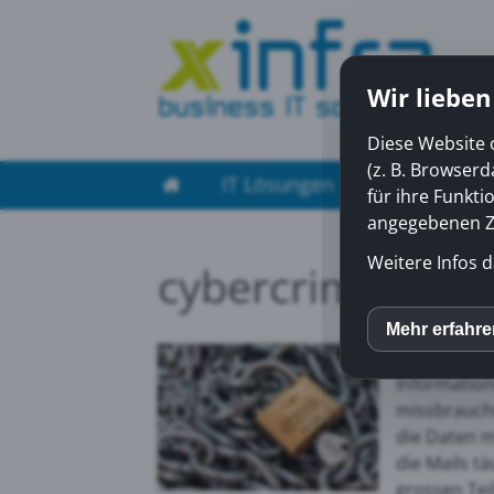
Wir lieben
Diese Website 
(z. B. Browser
IT Lösungen
Managed Ser
für ihre Funkti
angegebenen Zw
Weitere Infos d
cybercrimepolic
Die Meldung
Mehr erfahr
inCM
Kantonspoli
Information
missbraucht
Mato
die Daten 
die Mails t
Yout
grossen Tei