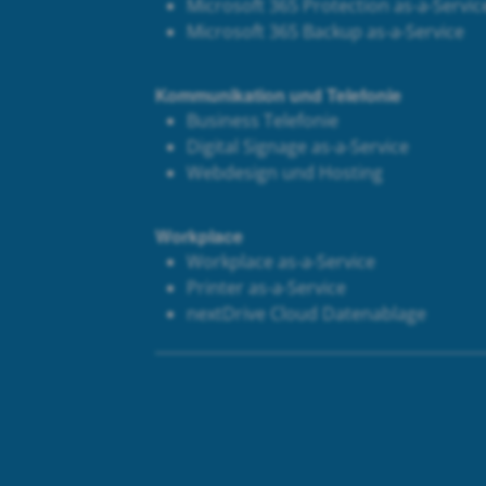
Microsoft 365 Protection as-a-Servic
Microsoft 365 Backup as-a-Service
Kommunikation und Telefonie
Business Telefonie
Digital Signage as-a-Service
Webdesign und Hosting
Workplace
Workplace as-a-Service
Printer as-a-Service
next
Drive Cloud Datenablage