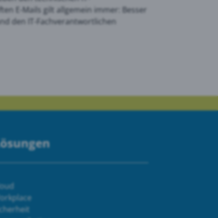
ten E-Mails gilt allgemein immer: Besser
nd den IT-Fachverantwortlichen
Lösungen
loud
orkplace
cherheit