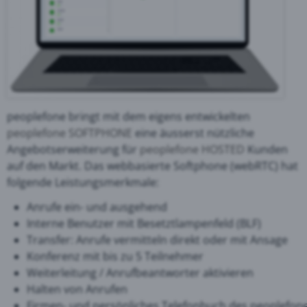
peoplefone bringt mit dem eigens entwickelten
peoplefone SOFTPHONE
eine äusserst nützliche
Angebotserweiterung für
peoplefone HOSTED
Kunden
auf den Markt. Das webbasierte Softphone (webRTC) hat
folgende Leistungsmerkmale:
Anrufe ein- und ausgehend
Interne Benutzer mit Besetztlampenfeld (BLF)
Transfer: Anrufe vermitteln direkt oder mit Ansage
Konferenz mit bis zu 5 Teilnehmer
Weiterleitung / Anrufbeantworter aktivieren
Halten von Anrufen
Firmen- und persönliches Telefonbuch des peoplefon