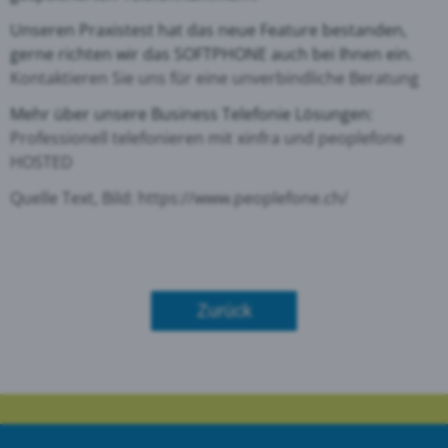
Unseren Praxistest hat das neue Feature bestanden,
gerne richten wir das SOFTPHONE auch bei Ihnen ein.
Kontaktieren Sie uns für eine unverbindliche Beratung
Mehr über unsere Business Telefonie Lösungen:
Professionell telefonieren mit xinfra und peoplefone
HOSTED
Quelle Text, Bild:
https://www.peoplefone.ch/
Zurück