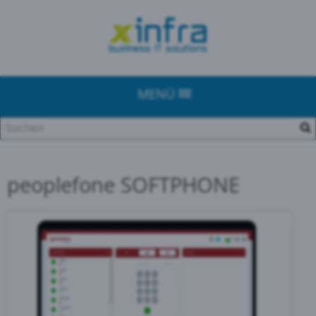
MENÜ
peoplefone SOFTPHONE