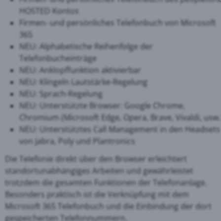
HOSTED Kontos
Firmen- und persönliches Telefonbuch von Microsoft
365
NEU: Alphabetische Reihenfolge der
Telefonbucheinträge
NEU: Anklopffunktion aktivierbar
NEU: Klingeln Lautstärke-Regelung
NEU: Sprach-Regelung
NEU: Unterstützte Browser: Google Chrome,
Chromium (Microsoft Edge, Opera, Brave, Vivaldi, usw.
NEU: Unterstütztes Call Management in den Headsets
von Jabra, Poly und Plantronics
Die Telefonie direkt über den Browser erleichtert
standortunabhängiges Arbeiten und gewährleistet
trotzdem die gesamten Funktionen der Telefonanlage.
Besonders praktisch ist die Verknüpfung mit dem
Microsoft 365 Telefonbuch und die Einbindung der dort
gespeicherten Telefonnummern.