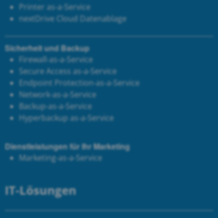
Printer as-a-Service
next
Drive Cloud Datenablage
Sicherheit und Backup
Firewall-as-a-Service
Secure Access as-a-Service
Endpoint Protection-as-a-Service
Network-as-a-Service
Backup-as-a-Service
Hyperbackup as-a-Service
Dienstleistungen für Ihr Marketing
Marketing-as-a-Service
IT-Lösungen