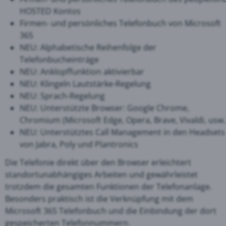
HOSTED Kontos
Firmen- und persönliches Telefonbuch von Microsoft
365
NEU: Alphabetische Reihenfolge der
Telefonbucheinträge
NEU: Anklopffunktion aktivierbar
NEU: Klingeln Lautstärke-Regelung
NEU: Sprach-Regelung
NEU: Unterstützte Browser: Google Chrome,
Chromium (Microsoft Edge, Opera, Brave, Vivaldi, usw.
NEU: Unterstütztes Call Management in den Headsets
von Jabra, Poly und Plantronics
Die Telefonie direkt über den Browser erleichtert
standortunabhängiges Arbeiten und gewährleistet
trotzdem die gesamten Funktionen der Telefonanlage.
Besonders praktisch ist die Verknüpfung mit dem
Microsoft 365 Telefonbuch und die Einbindung der dort
gespeicherten Telefonnummern.