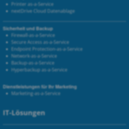
Printer as-a-Service
next
Drive Cloud Datenablage
Sicherheit und Backup
Firewall-as-a-Service
Secure Access as-a-Service
Endpoint Protection-as-a-Service
Network-as-a-Service
Backup-as-a-Service
Hyperbackup as-a-Service
Dienstleistungen für Ihr Marketing
Marketing-as-a-Service
IT-Lösungen