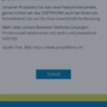
Unseren Praxistest hat das neue Feature bestanden,
gerne richten wir das SOFTPHONE auch bei Ihnen ein.
Kontaktieren Sie uns für eine unverbindliche Beratung
Mehr über unsere Business Telefonie Lösungen:
Professionell telefonieren mit xinfra und peoplefone
HOSTED
Quelle Text, Bild:
https://www.peoplefone.ch/
Zurück