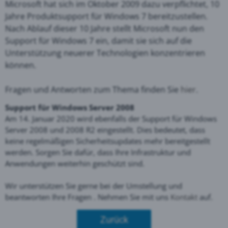
Microsoft hat sich im Oktober 2009 dazu verpflichtet, 10
Jahre Produktsupport für Windows 7 bereitzustellen.
Nach Ablauf dieser 10 Jahre stellt Microsoft nun den
Support für Windows 7 ein, damit sie sich auf die
Unterstützung neuerer Technologien konzentrieren
können
.
Fragen und Antworten zum Thema finden Sie
hier
.
Support für Windows Server 2008
Am 14. Januar 2020 wird ebenfalls der Support für Windows
Server 2008 und 2008 R2 eingestellt. Dies bedeutet, dass
keine regelmäßigen Sicherheitsupdates mehr bereitgestellt
werden. Sorgen Sie dafür, dass Ihre Infrastruktur und
Anwendungen weiterhin geschützt sind.
Wir unterstützen Sie gerne bei der Umstellung und
beantworten Ihre Fragen . Nehmen Sie mit uns
Kontakt
auf.
Zurück