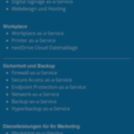
Digital Signage as-a-Service
Webdesign und Hosting
Workplace
Workplace as-a-Service
Printer as-a-Service
next
Drive Cloud Datenablage
Sicherheit und Backup
Firewall-as-a-Service
Secure Access as-a-Service
Endpoint Protection-as-a-Service
Network-as-a-Service
Backup-as-a-Service
Hyperbackup as-a-Service
Dienstleistungen für Ihr Marketing
Marketing-as-a-Service