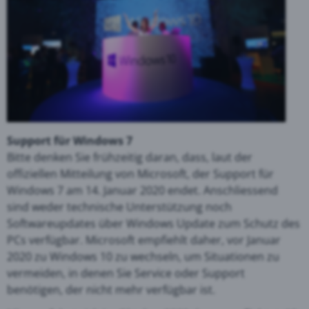
Support für Windows 7
Bitte denken Sie frühzeitig daran, dass, laut der
offiziellen Mitteilung von Microsoft, der Support für
Windows 7 am 14. Januar 2020 endet. Anschliessend
sind weder technische Unterstützung noch
Softwareupdates über Windows Update zum Schutz des
PCs verfügbar. Microsoft empfiehlt daher, vor Januar
2020 zu Windows 10 zu wechseln, um Situationen zu
vermeiden, in denen Sie Service oder Support
benötigen, der nicht mehr verfügbar ist.