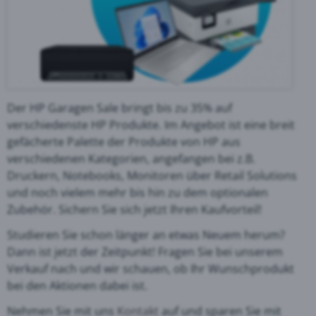
Der HP Garagen Sale bringt bis zu 35% auf
verschiedenste HP Produkte. Im Angebot ist eine breit
gefächerte Palette der Produkte von HP aus
verschiedenen Kategorien, angefangen bei z.B.
Druckern, Notebooks, Monitoren über Retail Solutions
und noch vielem mehr bis hin zu dem optionalen
Zubehör. Sichern Sie sich jetzt Ihren Kaufvorteil!
Studieren Sie schon länger an etwas Neuem herum?
Dann ist jetzt der Zeitpunkt! Fragen Sie bei unserem
Verkauf nach und wir schauen, ob Ihr Wunschprodukt
bei den Aktionen dabei ist.
Nehmen Sie mit uns
Kontakt
auf und sparen Sie mit