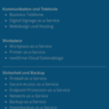
Kommunikation und Telefonie
Business Telefonie
Digital Signage as-a-Service
Webdesign und Hosting
Workplace
Workplace as-a-Service
Printer as-a-Service
next
Drive Cloud Datenablage
Sicherheit und Backup
Firewall-as-a-Service
Secure Access as-a-Service
Endpoint Protection-as-a-Service
Network-as-a-Service
Backup-as-a-Service
Hyperbackup as-a-Service