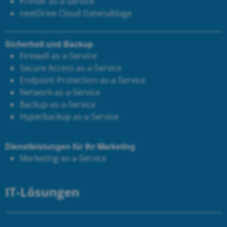
Printer as-a-Service
next
Drive Cloud Datenablage
Sicherheit und Backup
Firewall-as-a-Service
Secure Access as-a-Service
Endpoint Protection-as-a-Service
Network-as-a-Service
Backup-as-a-Service
Hyperbackup as-a-Service
Dienstleistungen für Ihr Marketing
Marketing-as-a-Service
IT-Lösungen