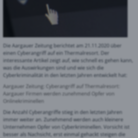
Die Aargauer Zeitung berichtet am 21.11.2020 über
einen Cyberangriff auf ein Thermalresort. Der
interessante Artikel zeigt auf, wie schnell es gehen kann,
was die Auswirkungen sind und wie sich die
Cyberkriminalität in den letzten Jahren entwickelt hat:
Aargauer Zeitung: Cyberangriff auf Thermalresort:
Aargauer Firmen werden zunehmend Opfer von
Onlinekriminellen
Die Anzahl Cyberangriffe stieg in den letzten Jahren
immer weiter an. Zunehmend werden auch kleinere
Unternehmen Opfer von Cyberkriminellen. Vorsicht ist
besser als Nachsicht, erst einmal gehackt steigen die