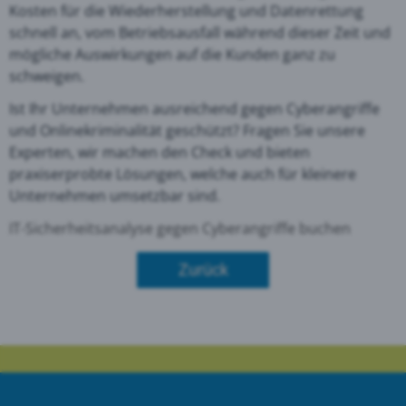
Kosten für die Wiederherstellung und Datenrettung
schnell an, vom Betriebsausfall während dieser Zeit und
mögliche Auswirkungen auf die Kunden ganz zu
schweigen.
Ist Ihr Unternehmen ausreichend gegen Cyberangriffe
und Onlinekriminalität geschützt? Fragen Sie unsere
Experten, wir machen den Check und bieten
praxiserprobte Lösungen, welche auch für kleinere
Unternehmen umsetzbar sind.
IT-Sicherheitsanalyse gegen Cyberangriffe buchen
Zurück