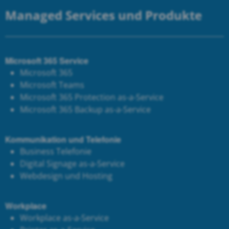
Managed Services und Produkte
Microsoft 365 Service
Microsoft 365
Microsoft Teams
Microsoft 365 Protection as-a-Service
Microsoft 365 Backup as-a-Service
Kommunikation und Telefonie
Business Telefonie
Digital Signage as-a-Service
Webdesign und Hosting
Workplace
Workplace as-a-Service