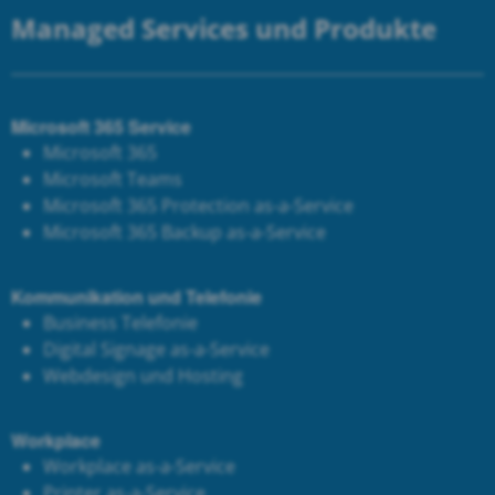
Managed Services und Produkte
Microsoft 365 Service
Microsoft 365
Microsoft Teams
Microsoft 365 Protection as-a-Service
Microsoft 365 Backup as-a-Service
Kommunikation und Telefonie
Business Telefonie
Digital Signage as-a-Service
Webdesign und Hosting
Workplace
Workplace as-a-Service
Printer as-a-Service