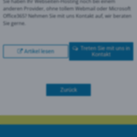
Sie haben Ihr Webseiten-Hosting noch bei einem
anderen Provider, ohne tollem Webmail oder Microsoft
Office365? Nehmen Sie mit uns Kontakt auf, wir beraten
Sie gerne.
Treten Sie mit uns in
Artikel lesen
Kontakt
Zurück