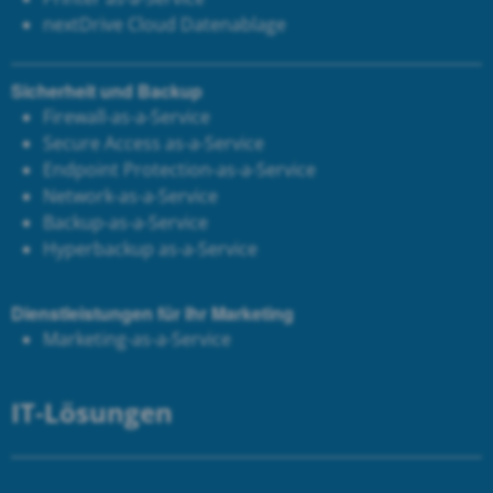
next
Drive Cloud Datenablage
Sicherheit und Backup
Firewall-as-a-Service
Secure Access as-a-Service
Endpoint Protection-as-a-Service
Network-as-a-Service
Backup-as-a-Service
Hyperbackup as-a-Service
Dienstleistungen für Ihr Marketing
Marketing-as-a-Service
IT-Lösungen