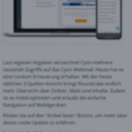
Laut eigenen Angaben verzeichnet Cyon mehrere
tausende Zugriffe auf das Cyon-Webmail. Heute hat es
eine rundum Erneuerung erhalten. Mit der heute
üblichen
3-Spalten-Ansicht bringt Roundcube endlich
mehr Übersicht über Ordner, Mails und Inhalte. Zudem
ist es mobil-optimiert und erlaubt die einfache
Navigation auf Mobilgeräten.
Klicken Sie auf den "Artikel lesen"-Button, um mehr über
dieses coole Update zu erfahren.