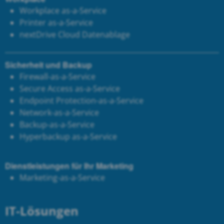
Workplace as-a-Service
Printer as-a-Service
next
Drive Cloud Datenablage
Sicherheit und Backup
Firewall-as-a-Service
Secure Access as-a-Service
Endpoint Protection-as-a-Service
Network-as-a-Service
Backup-as-a-Service
Hyperbackup as-a-Service
Dienstleistungen für Ihr Marketing
Marketing-as-a-Service
IT-Lösungen