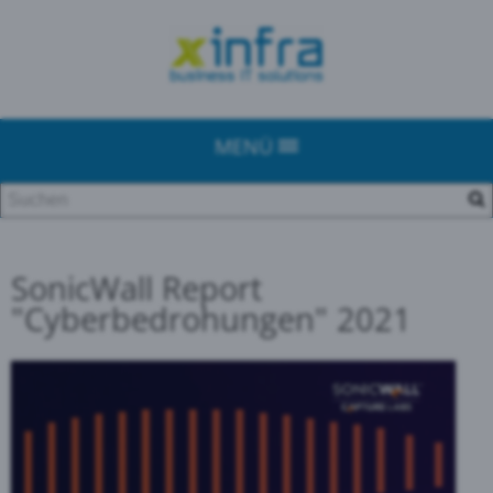
MENÜ
SonicWall Report
"Cyberbedrohungen" 2021