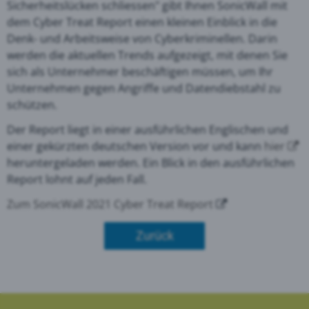
Sicherheitslücken schliessen" gibt Ihnen SonicWall mit
dem Cyber Treat Report einen kleinen Einblick in die
Denk- und Arbeitsweise von Cyberkriminellen. Darin
werden die aktuellen Trends aufgezeigt, mit denen Sie
sich als Unternehmer beschäftigen müssen, um Ihr
Unternehmen gegen Angriffe und Datendiebstahl zu
schützen.
Der Report liegt in einer ausführlichen Englischen und
einer gekürzten deutschen Version vor und kann
hier
heruntergeladen werden. Ein Blick in den ausführlichen
Report lohnt auf jeden Fall.
Zum SonicWall 2021 Cyber Treat Report
Zurück