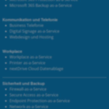
Microsoft 365 Backup as-a-Service
Kommunikation und Telefonie
Business Telefonie
Digital Signage as-a-Service
Webdesign und Hosting
Workplace
Workplace as-a-Service
Printer as-a-Service
next
Drive Cloud Datenablage
Sicherheit und Backup
Firewall-as-a-Service
Secure Access as-a-Service
Endpoint Protection-as-a-Service
Network-as-a-Service