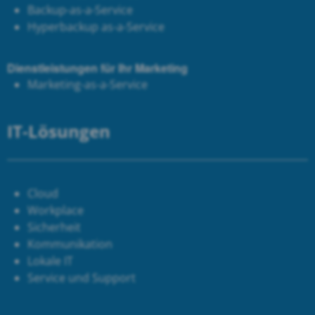
Backup-as-a-Service
Hyperbackup as-a-Service
Dienstleistungen für Ihr Marketing
Marketing-as-a-Service
IT-Lösungen
Cloud
Workplace
Sicherheit
Kommunikation
Lokale IT
Service und Support