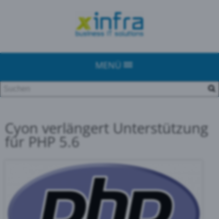
MENÜ
Cyon verlängert Unterstützung
für PHP 5.6