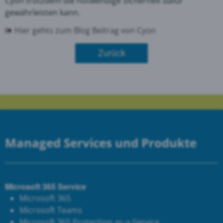
Cyon trotzdem die notwendige Sicherheit dafür
gewährleisten kann.
Hier gehts zum Blog Beitrag von Cyon
Zurück
Managed Services und Produkte
Microsoft 365 Service
Microsoft 365
Microsoft Teams
Microsoft 365 Protection as-a-Service