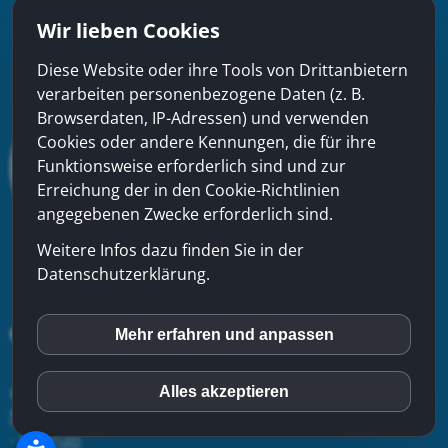
Wir lieben Cookies
Diese Website oder ihre Tools von Drittanbietern
verarbeiten personenbezogene Daten (z. B.
Browserdaten, IP-Adressen) und verwenden
Cookies oder andere Kennungen, die für ihre
Funktionsweise erforderlich sind und zur
Erreichung der in den Cookie-Richtlinien
angegebenen Zwecke erforderlich sind.
Weitere Infos dazu finden Sie in der
Datenschutzerklärung.
Mehr erfahren und anpassen
inCMS
xinfra gmbh
- Badstrasse 50 - CH-5200 Brugg - Tel:
056
Alles akzeptieren
Matomo (Piwik)
544 22 22
-
Kontakt
-
Impressum
-
Datenschutzerklärung
-
Sitemap