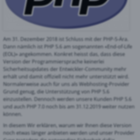
Am 31. Dezember 2018 ist Schluss mit der PHP-5-Ära.
Dann nämlich ist PHP 5.6 am sogenannten «End-of-Life
(EOL)» angekommen. Konkret heisst das, dass diese
Version der Programmiersprache keinerlei
Sicherheitsupdates der Entwickler-Community mehr
erhält und damit offiziell nicht mehr unterstützt wird.
Normalerweise auch für uns als Webhosting-Provider
Grund genug, die Unterstützung von PHP 5.6
einzustellen. Dennoch werden unsere Kunden PHP 5.6
und auch PHP 7.0 noch bis am 31.12.2019 weiter nutzen
können.
In diesem Wir erklären, warum wir Ihnen diese Version
noch etwas länger anbieten werden und unser Provider