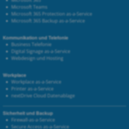
Microsoft Teams
Microsoft 365 Protection as-a-Service
Microsoft 365 Backup as-a-Service
Kommunikation und Telefonie
Business Telefonie
Digital Signage as-a-Service
Webdesign und Hosting
Workplace
Workplace as-a-Service
Printer as-a-Service
next
Drive Cloud Datenablage
Sicherheit und Backup
Firewall-as-a-Service
Secure Access as-a-Service