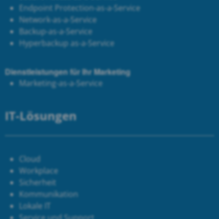
Endpoint Protection-as-a-Service
Network-as-a-Service
Backup-as-a-Service
Hyperbackup as-a-Service
Dienstleistungen für Ihr Marketing
Marketing-as-a-Service
IT-Lösungen
Cloud
Workplace
Sicherheit
Kommunikation
Lokale IT
Service und Support