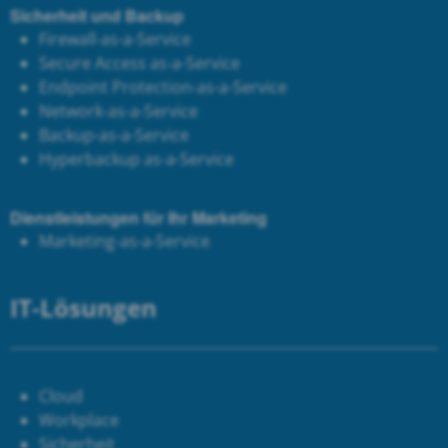
Sicherheit und Backup
Firewall-as-a-Service
Secure Access as-a-Service
Endpoint Protection-as-a-Service
Network-as-a-Service
Backup-as-a-Service
Hyperbackup as-a-Service
Dienstleistungen für Ihr Marketing
Marketing-as-a-Service
IT-Lösungen
Cloud
Workplace
Sicherheit