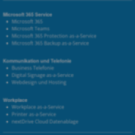
Microsoft 365 Service
Microsoft 365
Microsoft Teams
Microsoft 365 Protection as-a-Service
Microsoft 365 Backup as-a-Service
Kommunikation und Telefonie
Business Telefonie
Digital Signage as-a-Service
Webdesign und Hosting
Workplace
Workplace as-a-Service
Printer as-a-Service
next
Drive Cloud Datenablage