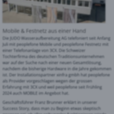
Mobile & Festnetz aus einer Hand
Die JUDO Wasseraufbereitung AG telefoniert seit Anfang
Juli mit peoplefone Mobile und peoplefone Festnetz mit
einer Telefonanlage von 3CX. Die Schweizer
Tochterfirma des deutschen Traditionsunternehmen
war auf der Suche nach einer neuen Gesamtlösung,
nachdem die bisherige Hardware in die Jahre gekommen
ist. Der Installationspartner xinfra gmbh hat peoplefone
als Provider vorgeschlagen wegen der grossen
Erfahrung mit 3CX und weil peoplefone seit Frühling
2024 auch MOBILE im Angebot hat.
Geschäftsführer Franz Brunner erklärt in unserer
Success Story, dass man zu Beginn etwas skeptisch