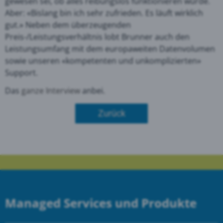
gewesen sei, ob alles reibungslos funktionieren würde.
Aber: «Bislang bin ich sehr zufrieden. Es läuft wirklich
gut.» Neben dem überzeugenden
Preis-/Leistungsverhältnis lobt Brunner auch den
Leistungsumfang mit dem europaweiten Datenvolumen
sowie unseren «kompetenten und unkomplizierten»
Support.
Das
ganze Interview
anbei.
Zurück
Managed Services und Produkte