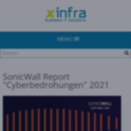
MENÜ
SonicWall Report
"Cyberbedrohungen" 2021