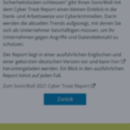
Sicherheitslücken schliessen" gibt Ihnen SonicWall mit
dem Cyber Treat Report einen kleinen Einblick in die
Denk- und Arbeitsweise von Cyberkriminellen. Darin
werden die aktuellen Trends aufgezeigt, mit denen Sie
sich als Unternehmer beschäftigen müssen, um Ihr
Unternehmen gegen Angriffe und Datendiebstahl zu
schützen.
Der Report liegt in einer ausführlichen Englischen und
einer gekürzten deutschen Version vor und kann
hier
heruntergeladen werden. Ein Blick in den ausführlichen
Report lohnt auf jeden Fall.
Zum SonicWall 2021 Cyber Treat Report
Zurück