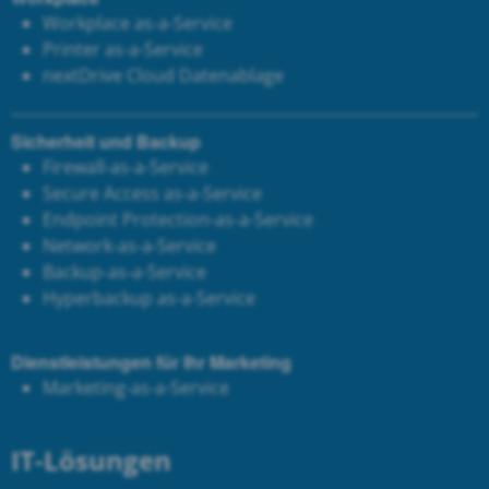
Workplace as-a-Service
Printer as-a-Service
next
Drive Cloud Datenablage
Sicherheit und Backup
Firewall-as-a-Service
Secure Access as-a-Service
Endpoint Protection-as-a-Service
Network-as-a-Service
Backup-as-a-Service
Hyperbackup as-a-Service
Dienstleistungen für Ihr Marketing
Marketing-as-a-Service
IT-Lösungen