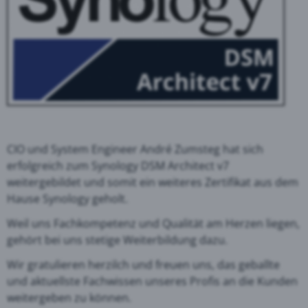
CIO und System Engineer André Zumsteg hat sich
erfolgreich zum Synology DSM Architect v7
weitergebildet und somit ein weiteres Zertifikat aus dem
Hause Synology geholt.
Weil uns Fachkompetenz und Qualität am Herzen liegen,
gehört bei uns stetige Weiterbildung dazu.
Wir gratulieren herzilch und freuen uns, das geballte
und aktuellste Fachwissen unseres Profis an die Kunden
weitergeben zu können.