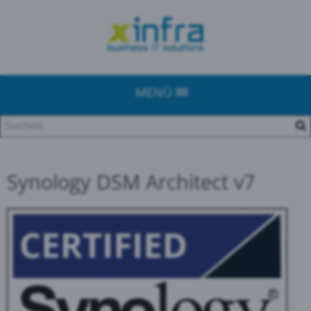
MENÜ
Synology DSM Architect v7