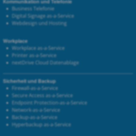
Kommunikation und Telefonie
Business Telefonie
Digital Signage as-a-Service
Webdesign und Hosting
Workplace
Workplace as-a-Service
Printer as-a-Service
next
Drive Cloud Datenablage
Sicherheit und Backup
Firewall-as-a-Service
Secure Access as-a-Service
Endpoint Protection-as-a-Service
Network-as-a-Service
Backup-as-a-Service
Hyperbackup as-a-Service