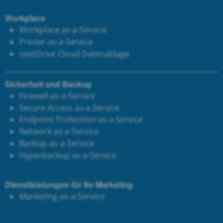
Workplace
Workplace as-a-Service
Printer as-a-Service
next
Drive Cloud Datenablage
Sicherheit und Backup
Firewall-as-a-Service
Secure Access as-a-Service
Endpoint Protection-as-a-Service
Network-as-a-Service
Backup-as-a-Service
Hyperbackup as-a-Service
Dienstleistungen für Ihr Marketing
Marketing-as-a-Service