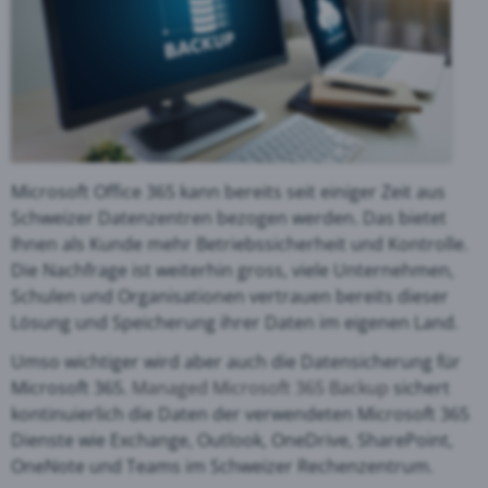
Microsoft Office 365 kann bereits seit einiger Zeit aus
Schweizer Datenzentren bezogen werden. Das bietet
Ihnen als Kunde mehr Betriebssicherheit und Kontrolle.
Die Nachfrage ist weiterhin gross, viele Unternehmen,
Schulen und Organisationen vertrauen bereits dieser
Lösung und Speicherung ihrer Daten im eigenen Land.
U
mso wichtiger wird aber auch die Datensicherung für
Microsoft 365.
Managed Microsoft 365 Backup
sichert
kontinuierlich die Daten der verwendeten Microsoft 365
Dienste wie Exchange, Outlook, OneDrive, SharePoint,
OneNote und Teams im Schweizer Rechenzentrum.