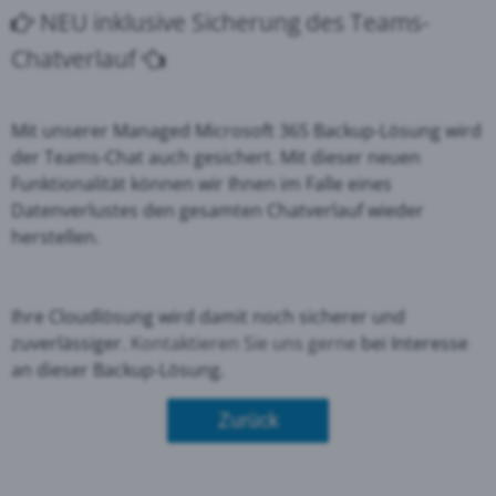
NEU inklusive Sicherung des Teams-
Chatverlauf
Mit unserer Managed Microsoft 365 Backup-Lösung wird
der Teams-Chat auch gesichert.
Mit dieser neuen
Funktionalität können wir Ihnen im Falle eines
Datenverlustes den gesamten Chatverlauf wieder
herstellen.
Ihre Cloudlösung wird damit noch sicherer und
zuverlässiger.
Kontaktieren Sie uns gerne
bei Interesse
an dieser Backup-Lösung.
Zurück